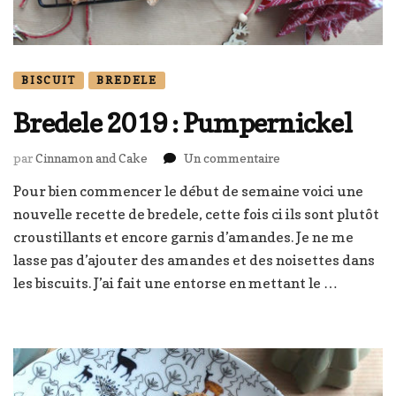
BISCUIT
BREDELE
Bredele 2019 : Pumpernickel
sur
par
Cinnamon and Cake
Un commentaire
Bredele
Pour bien commencer le début de semaine voici une
2019
nouvelle recette de bredele, cette fois ci ils sont plutôt
:
Pumpernickel
croustillants et encore garnis d’amandes. Je ne me
lasse pas d’ajouter des amandes et des noisettes dans
les biscuits. J’ai fait une entorse en mettant le …