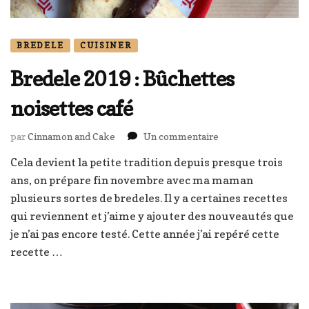
BREDELE
CUISINER
Bredele 2019 : Bûchettes
noisettes café
sur
par
Cinnamon and Cake
Un commentaire
Bredele
Cela devient la petite tradition depuis presque trois
2019
ans, on prépare fin novembre avec ma maman
:
Bûchettes
plusieurs sortes de bredeles. Il y a certaines recettes
noisettes
qui reviennent et j’aime y ajouter des nouveautés que
café
je n’ai pas encore testé. Cette année j’ai repéré cette
recette …