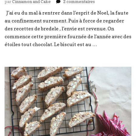
sur
par
Cinnamon and Cake
2 commentaires
Bredele
J’ai eu du mal à rentrer dans l’esprit de Noel, la faute
fournée
au confinement surement. Puis à force de regarder
2020
,
des recettes de bredele , l’envie est revenue. On
les
commence cette première fournée de l’année avec des
étoiles
étoiles tout chocolat. Le biscuit est au …
tout
chocolat