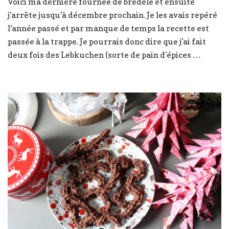
Voici ma dernière fournée de bredele et ensuite
encore
j’arrête jusqu’à décembre prochain. Je les avais repéré
du
bredele
l’année passé et par manque de temps la recette est
passée à la trappe. Je pourrais donc dire que j’ai fait
deux fois des Lebkuchen (sorte de pain d’épices …