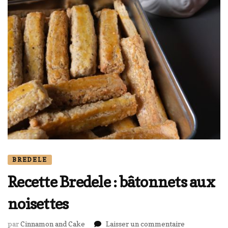
BREDELE
Recette Bredele : bâtonnets aux
noisettes
sur
par
Cinnamon and Cake
Laisser un commentaire