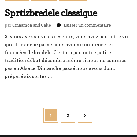
Sprtizbredele classique
sur
par
Cinnamon and Cake
Laisser un commentaire
Sprtizbredel
Si vous avez suivi les réseaux, vous avez peut être vu
classique
que dimanche passé nous avons commencé les
fournées de bredele. C’est un peu notre petite
tradition début décembre même si nous ne sommes
pas en Alsace. Dimanche passé nous avons donc
préparé six sortes …
Pagination
Page
Page
1
2
des
publications