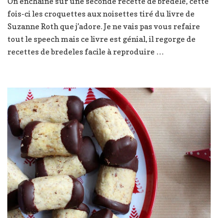
On enchaine sur une seconde recette de bredele, cette
2019
fois-ci les croquettes aux noisettes tiré du livre de
:
Croquettes
Suzanne Roth que j’adore. Je ne vais pas vous refaire
aux
tout le speech mais ce livre est génial, il regorge de
noisettes
recettes de bredeles facile à reproduire …