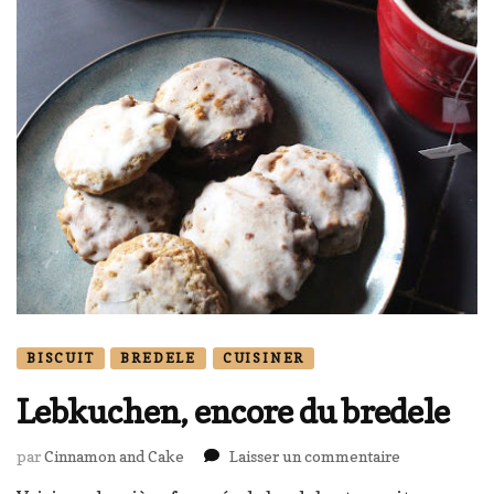
BISCUIT
BREDELE
CUISINER
Lebkuchen, encore du bredele
sur
par
Cinnamon and Cake
Laisser un commentaire
Lebkuchen,