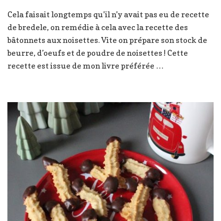
Recette
Cela faisait longtemps qu’il n’y avait pas eu de recette
Bredele
de bredele, on remédie à cela avec la recette des
:
bâtonnets
bâtonnets aux noisettes. Vite on prépare son stock de
aux
beurre, d’oeufs et de poudre de noisettes ! Cette
noisettes
recette est issue de mon livre préférée …