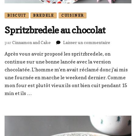
BISCUIT
BREDELE
CUISINER
Spritzbredele au chocolat
sur
par
Cinnamon and Cake
Laisser un commentaire
Spritzbredel
Après vous avoir proposé les spritzbredele, on
au
continue sur une bonne lancée avec la version
chocolat
chocolatée. L’homme m’en avait réclamé donc j’ai mis
une fournée en marche le weekend dernier. Comme
mon four est plutôt vieux ils ont bien cuit pendant 15
min et ils …