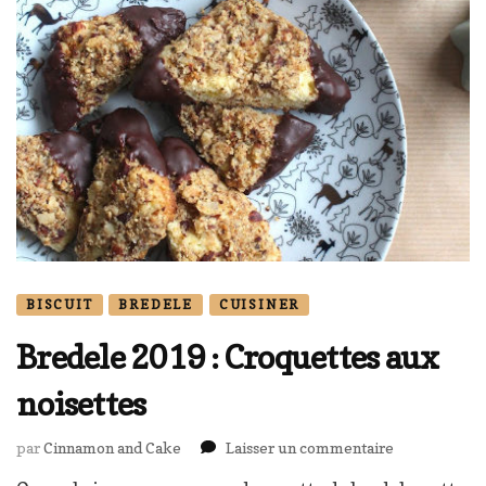
BISCUIT
BREDELE
CUISINER
Bredele 2019 : Croquettes aux
noisettes
sur
par
Cinnamon and Cake
Laisser un commentaire
Bredele