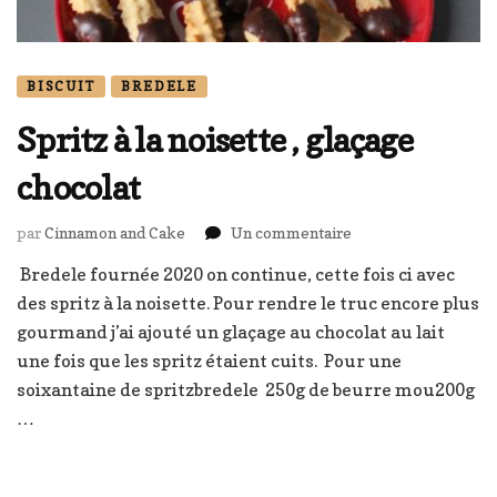
BISCUIT
BREDELE
Spritz à la noisette , glaçage
chocolat
sur
par
Cinnamon and Cake
Un commentaire
Spritz
Bredele fournée 2020 on continue, cette fois ci avec
à
des spritz à la noisette. Pour rendre le truc encore plus
la
noisette
gourmand j’ai ajouté un glaçage au chocolat au lait
,
une fois que les spritz étaient cuits. Pour une
glaçage
soixantaine de spritzbredele 250g de beurre mou200g
chocolat
…