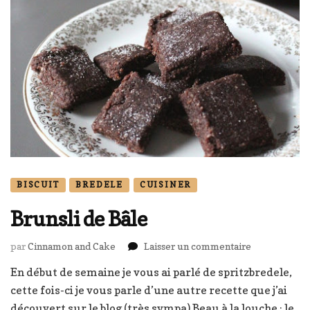
BISCUIT
BREDELE
CUISINER
Brunsli de Bâle
sur
par
Cinnamon and Cake
Laisser un commentaire
Brunsli
En début de semaine je vous ai parlé de spritzbredele,
de
cette fois-ci je vous parle d’une autre recette que j’ai
Bâle
découvert sur le blog (très sympa) Beau à la louche : le