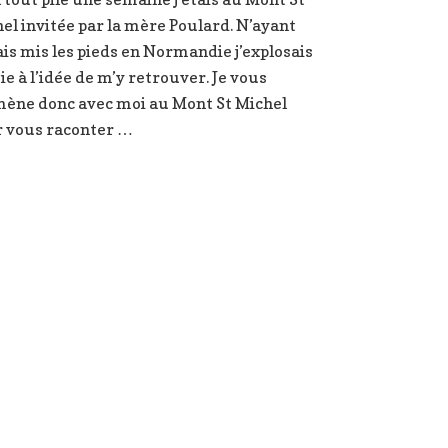
de
el invitée par la mère Poulard. N’ayant
folie
au
is mis les pieds en Normandie j’explosais
Mont
oie à l’idée de m’y retrouver. Je vous
St
ne donc avec moi au Mont St Michel
Michel
 vous raconter …