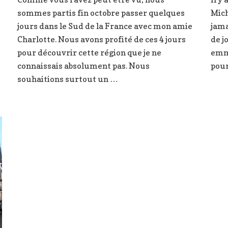
que
sommes partis fin octobre passer quelques
voir
Mich
et
jours dans le Sud de la France avec mon amie
jama
que
Charlotte. Nous avons profité de ces 4 jours
de j
faire
pour découvrir cette région que je ne
emmè
en
connaissais absolument pas. Nous
pour
3
jours
souhaitions surtout un …