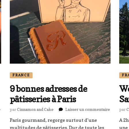
FRANCE
FR
9 bonnes adresses de
We
pâtisseries à Paris
Sa
sur
sur
e
par
Cinnamon and Cake
Laisser un commentaire
par
C
Emile
9
Paris gourmand, regorge surtout d’une
A 2h
Henry
bonnes
,
multitudes de pâtisseries. Dur de toute les
adresses
une 