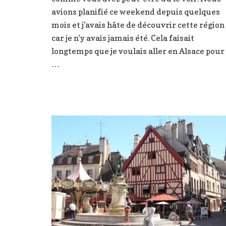
Alsace
avions planifié ce weekend depuis quelques
,
mois et j’avais hâte de découvrir cette région
que
car je n’y avais jamais été. Cela faisait
voir
longtemps que je voulais aller en Alsace pour
et
visiter
…