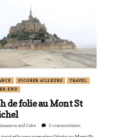
ANCE
PICORER AILLEURS
TRAVEL
EK-END
h de folie au Mont St
chel
sur
innamon and Cake
2 commentaires
24h
 a tout pile une semaine j’étais au Mont St