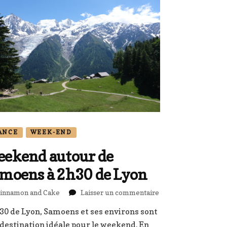
ANCE
WEEK-END
ekend autour de
moens à 2h30 de Lyon
sur
innamon and Cake
Laisser un commentaire
Weekend
30 de Lyon, Samoens et ses environs sont
autour
destination idéale pour le weekend. En
de