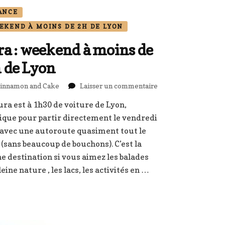
ANCE
EKEND À MOINS DE 2H DE LYON
ra : weekend à moins de
 de Lyon
sur
innamon and Cake
Laisser un commentaire
Jura
ura est à 1h30 de voiture de Lyon,
:
ique pour partir directement le vendredi
weekend
à
 avec une autoroute quasiment tout le
moins
 (sans beaucoup de bouchons). C’est la
de
e destination si vous aimez les balades
2h
leine nature , les lacs, les activités en …
de
Lyon