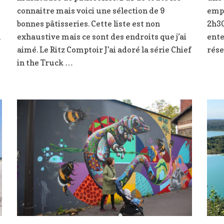
céramiste
de
connaitre mais voici une sélection de 9
empr
français
pâtisserie
bonnes pâtisseries. Cette liste est non
2h30
à
n
exhaustive mais ce sont des endroits que j’ai
ente
Paris
aimé. Le Ritz Comptoir J’ai adoré la série Chief
rése
in the Truck …