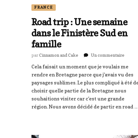
FRANCE
Road trip : Une semaine
dans le Finistère Sud en
famille
sur
par
Cinnamon and Cake
Un commentaire
Road
Cela faisait un moment que je voulais me
trip
rendre en Bretagne parce que j’avais vu des
:
Une
paysages sublimes. Le plus compliqué à été d
semai
choisir quelle partie de la Bretagne nous
dans
souhaitions visiter car c’est une grande
le
région. Nous avons décidé de partir en road 
Finistè
Sud
en
famill