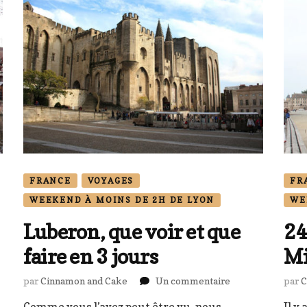
FRANCE
VOYAGES
FR
WEEKEND À MOINS DE 2H DE LYON
WE
Luberon, que voir et que
24
faire en 3 jours
Mi
sur
par
Cinnamon and Cake
Un commentaire
par
C
Luberon,
Comme vous l’avez peut être vu, nous
Il y