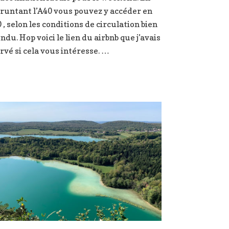
Samoens
untant l’A40 vous pouvez y accéder en
s
à
 , selon les conditions de circulation bien
2h30
ndu. Hop voici le lien du airbnb que j’avais
de
rvé si cela vous intéresse. …
Lyon