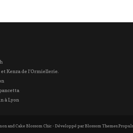
faire
ch
 et Kenza de l’Ormiellerie.
on
pancetta
n à Lyon
mon and Cake
Blossom Chic - Développé par
Blossom Themes
.Propul