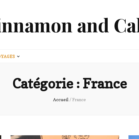
innamon and Ca
OYAGES
Catégorie :
France
Accueil
/
France