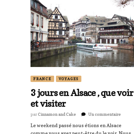
FRANCE
VOYAGES
3 jours en Alsace , que voir
et visiter
sur
par
Cinnamon and Cake
Un commentaire
3
Le weekend passé nous étions en Alsace
jours
comme vous avez peut-être du le voir. Nous
en