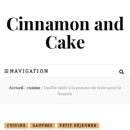
Cinnamon and
Cake
NAVIGATION
Accueil
/
cuisine
/
Gaufre salée à la pomme de terre pour le
brunch
CUISINE
GAUFRES
PETIT DÉJEUNER