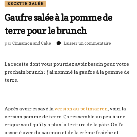
RECETTE SALÉE
Gaufre salée à la pomme de
terre pour le brunch
sur
par
Cinnamon and Cake
Laisser un commentaire
Gaufre
salée
à
La recette dont vous pourriez avoir besoin pour votre
la
prochain brunch : j’ai nommé la gaufre à la pomme de
pomme
terre.
de
terre
pour
le
brunch
Après avoir essayé la
version au potimarron
, voici la
version pomme de terre. Ça ressemble un peu à une
crique sauf qu’il y a plus la texture de la pâte. On l’a
associé avec du saumon et de la crème fraiche et