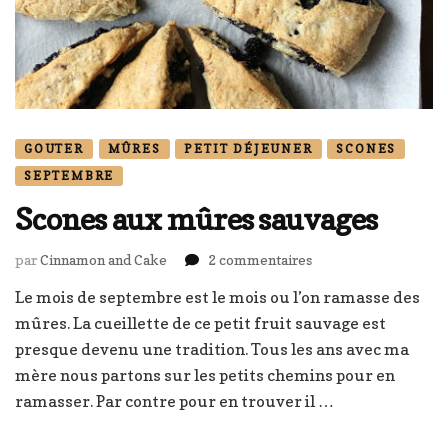
GOUTER
MÛRES
PETIT DÉJEUNER
SCONES
SEPTEMBRE
Scones aux mûres sauvages
sur
par
Cinnamon and Cake
2 commentaires
Scones
Le mois de septembre est le mois ou l’on ramasse des
aux
mûres. La cueillette de ce petit fruit sauvage est
mûres
sauvages
presque devenu une tradition. Tous les ans avec ma
mère nous partons sur les petits chemins pour en
ramasser. Par contre pour en trouver il …