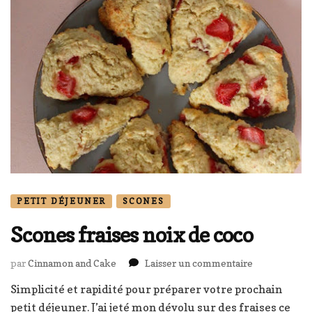
PETIT DÉJEUNER
SCONES
Scones fraises noix de coco
sur
par
Cinnamon and Cake
Laisser un commentaire
Scones
Simplicité et rapidité pour préparer votre prochain
fraises
petit déjeuner. J’ai jeté mon dévolu sur des fraises ce
noix