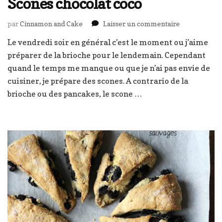
Scones chocolat coco
sur
par
Cinnamon and Cake
Laisser un commentaire
Scones
Le vendredi soir en général c’est le moment ou j’aime
chocolat
préparer de la brioche pour le lendemain. Cependant
coco
quand le temps me manque ou que je n’ai pas envie de
cuisiner, je prépare des scones. A contrario de la
brioche ou des pancakes, le scone …