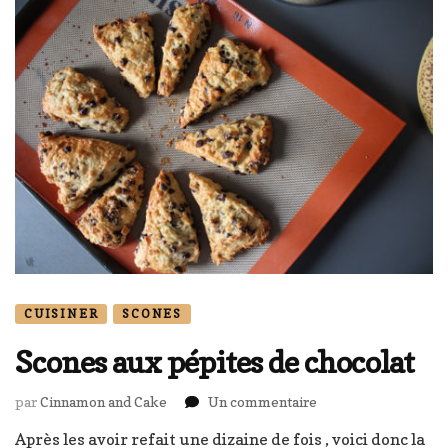
CUISINER
SCONES
Scones aux pépites de chocolat
sur
par
Cinnamon and Cake
Un commentaire
Scones
Après les avoir refait une dizaine de fois , voici donc la
aux