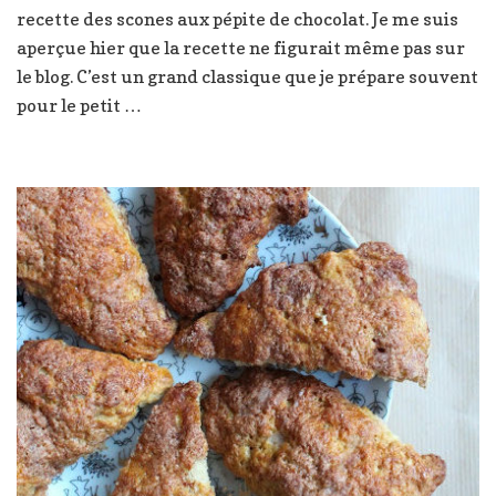
recette des scones aux pépite de chocolat. Je me suis
pépites
de
aperçue hier que la recette ne figurait même pas sur
chocolat
le blog. C’est un grand classique que je prépare souvent
pour le petit …