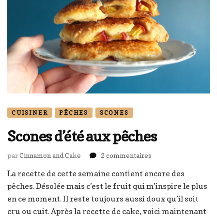
CUISINER
PÊCHES
SCONES
Scones d’été aux pêches
sur
par
Cinnamon and Cake
2 commentaires
Scones
La recette de cette semaine contient encore des
d’été
pêches. Désolée mais c’est le fruit qui m’inspire le plus
aux
pêches
en ce moment. Il reste toujours aussi doux qu’il soit
cru ou cuit. Après la recette de cake, voici maintenant