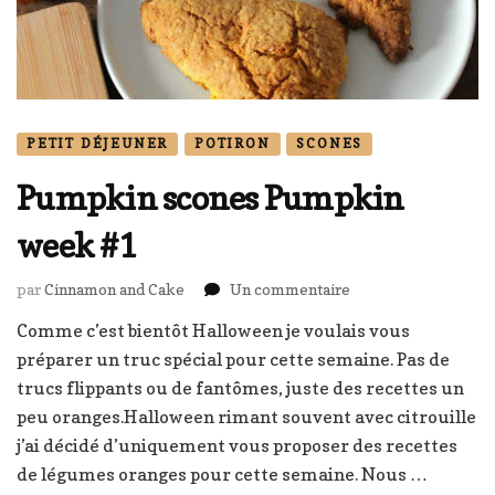
PETIT DÉJEUNER
POTIRON
SCONES
Pumpkin scones Pumpkin
week #1
sur
par
Cinnamon and Cake
Un commentaire
Pumpkin
Comme c’est bientôt Halloween je voulais vous
scones
préparer un truc spécial pour cette semaine. Pas de
Pumpkin
week
trucs flippants ou de fantômes, juste des recettes un
#1
peu oranges.Halloween rimant souvent avec citrouille
j’ai décidé d’uniquement vous proposer des recettes
de légumes oranges pour cette semaine. Nous …