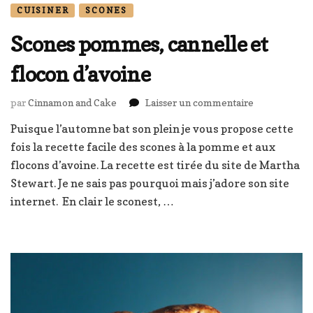
CUISINER
SCONES
Scones pommes, cannelle et
flocon d’avoine
sur
par
Cinnamon and Cake
Laisser un commentaire
Scones
Puisque l’automne bat son plein je vous propose cette
pommes,
fois la recette facile des scones à la pomme et aux
cannelle
et
flocons d’avoine. La recette est tirée du site de Martha
flocon
Stewart. Je ne sais pas pourquoi mais j’adore son site
d’avoine
internet. En clair le sconest, …