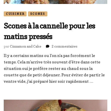
CUISINER
SCONES
Scones à la cannelle pour les
matins pressés
sur
par
Cinnamon and Cake
2 commentaires
Scones
Il y a certains matins ou l’on n’a pas forcément le
à
temps. Cela m’arrive très souvent d’être dans cette
la
cannelle
situation oui je préfère rester au chaud sous la
pour
couette que de petit déjeuner. Pour éviter de partir le
les
ventre vide, j’ai préparé hier soir rapidement …
matins
pressés