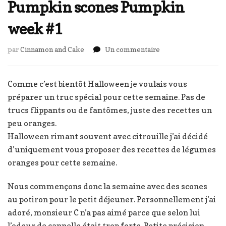
Pumpkin scones Pumpkin
week #1
sur
par
Cinnamon and Cake
Un commentaire
Pumpkin
scones
Pumpkin
Comme c’est bientôt Halloween je voulais vous
week
préparer un truc spécial pour cette semaine. Pas de
#1
trucs flippants ou de fantômes, juste des recettes un
peu oranges.
Halloween rimant souvent avec citrouille j’ai décidé
d’uniquement vous proposer des recettes de légumes
oranges pour cette semaine.
Nous commençons donc la semaine avec des scones
au potiron pour le petit déjeuner. Personnellement j’ai
adoré, monsieur C n’a pas aimé parce que selon lui
l’odeur de cannelle était trop forte. Petite précision