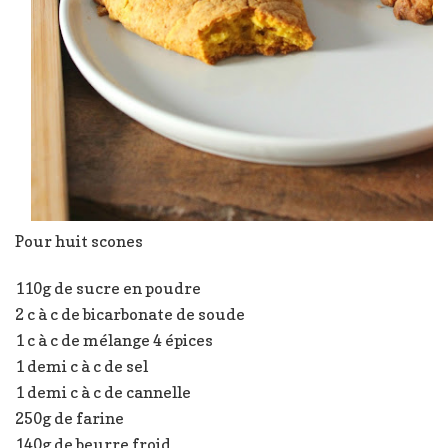
Pour huit scones
110g de sucre en poudre
2 c à c de bicarbonate de soude
1 c à c de mélange 4 épices
1 demi c à c de sel
1 demi c à c de cannelle
250g de farine
140g de beurre froid