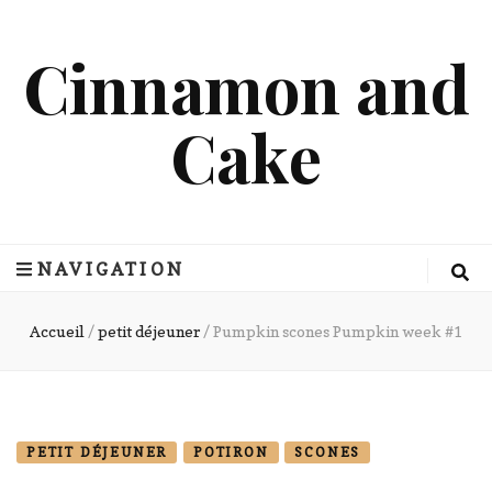
Cinnamon and
Cake
NAVIGATION
Accueil
/
petit déjeuner
/
Pumpkin scones Pumpkin week #1
PETIT DÉJEUNER
POTIRON
SCONES