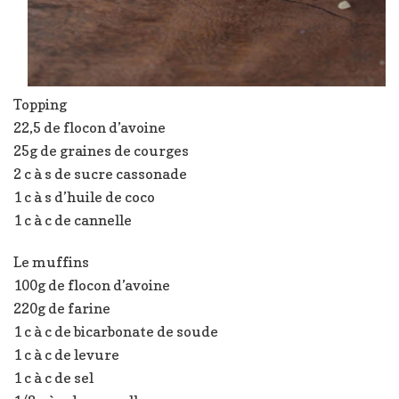
Topping
22,5 de flocon d’avoine
25g de graines de courges
2 c à s de sucre cassonade
1 c à s d’huile de coco
1 c à c de cannelle
Le muffins
100g de flocon d’avoine
220g de farine
1 c à c de bicarbonate de soude
1 c à c de levure
1 c à c de sel