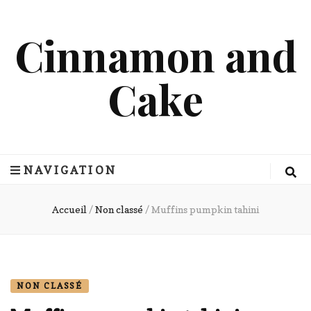
Cinnamon and
Cake
NAVIGATION
Accueil
/
Non classé
/
Muffins pumpkin tahini
NON CLASSÉ