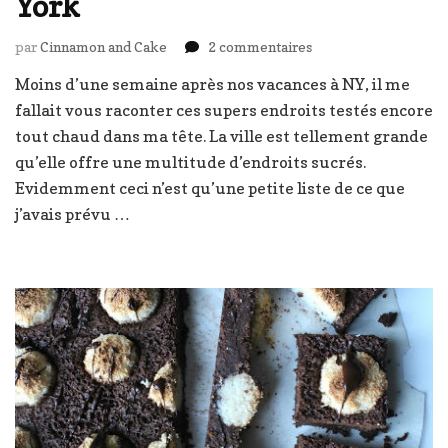
York
sur
par
Cinnamon and Cake
2 commentaires
Où
Moins d’une semaine après nos vacances à NY, il me
prendre
fallait vous raconter ces supers endroits testés encore
le
gouter
tout chaud dans ma tête. La ville est tellement grande
à
qu’elle offre une multitude d’endroits sucrés.
New-
Evidemment ceci n’est qu’une petite liste de ce que
York
j’avais prévu …