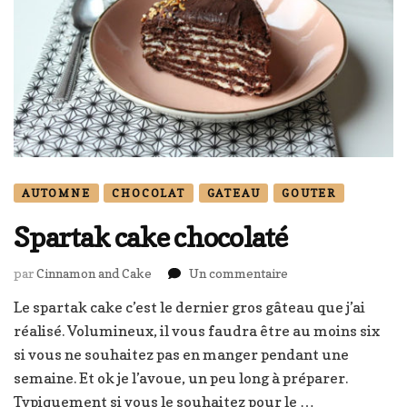
AUTOMNE
CHOCOLAT
GATEAU
GOUTER
Spartak cake chocolaté
sur
par
Cinnamon and Cake
Un commentaire
Spartak
Le spartak cake c’est le dernier gros gâteau que j’ai
cake
réalisé. Volumineux, il vous faudra être au moins six
chocolaté
si vous ne souhaitez pas en manger pendant une
semaine. Et ok je l’avoue, un peu long à préparer.
Typiquement si vous le souhaitez pour le …