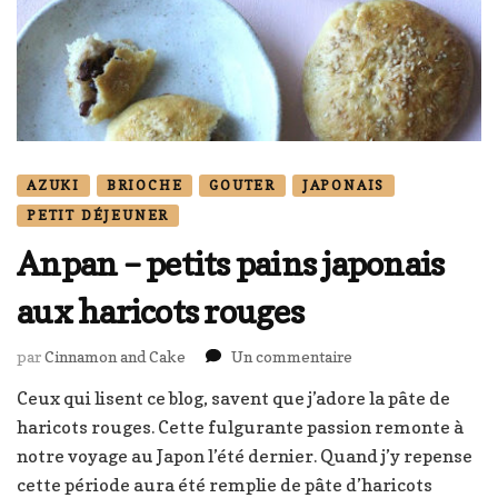
AZUKI
BRIOCHE
GOUTER
JAPONAIS
PETIT DÉJEUNER
Anpan – petits pains japonais
aux haricots rouges
sur
par
Cinnamon and Cake
Un commentaire
Anpan
Ceux qui lisent ce blog, savent que j’adore la pâte de
–
haricots rouges. Cette fulgurante passion remonte à
petits
pains
notre voyage au Japon l’été dernier. Quand j’y repense
japonais
cette période aura été remplie de pâte d’haricots
aux