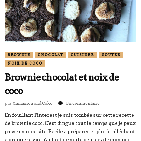
BROWNIE
CHOCOLAT
CUISINER
GOUTER
NOIX DE COCO
Brownie chocolat et noix de
coco
sur
par
Cinnamon and Cake
Un commentaire
Brownie
En fouillant Pinterest je suis tombée sur cette recette
chocolat
de brownie coco. C’est dingue tout le temps que je peux
et
noix
passer sur ce site. Facile à préparer et plutôt alléchant
de
à première vue, j’ai tout de suite penser à le cuisiner