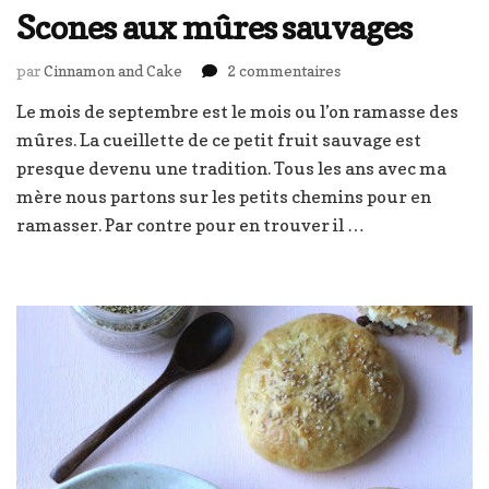
Scones aux mûres sauvages
sur
par
Cinnamon and Cake
2 commentaires
Scones
Le mois de septembre est le mois ou l’on ramasse des
aux
mûres. La cueillette de ce petit fruit sauvage est
mûres
sauvages
presque devenu une tradition. Tous les ans avec ma
mère nous partons sur les petits chemins pour en
ramasser. Par contre pour en trouver il …