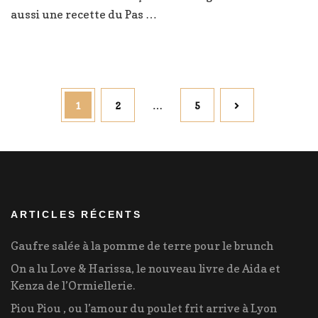
aussi une recette du Pas …
Pagination
Page
Page
Page
1
2
…
5
des
publications
ARTICLES RÉCENTS
Gaufre salée à la pomme de terre pour le brunch
On a lu Love & Harissa, le nouveau livre de Aida et
Kenza de l’Ormiellerie.
Piou Piou , ou l’amour du poulet frit arrive à Lyon