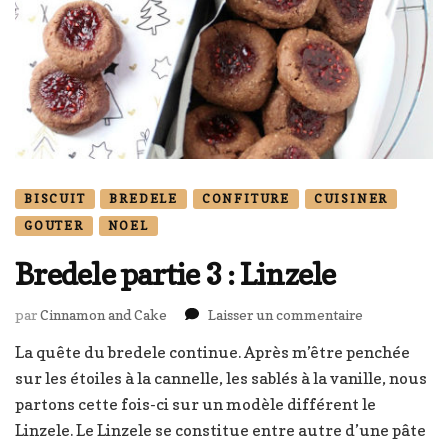
BISCUIT
BREDELE
CONFITURE
CUISINER
GOUTER
NOEL
Bredele partie 3 : Linzele
sur
par
Cinnamon and Cake
Laisser un commentaire
Bredele
La quête du bredele continue. Après m’être penchée
partie
sur les étoiles à la cannelle, les sablés à la vanille, nous
3
:
partons cette fois-ci sur un modèle différent le
Linzele
Linzele. Le Linzele se constitue entre autre d’une pâte