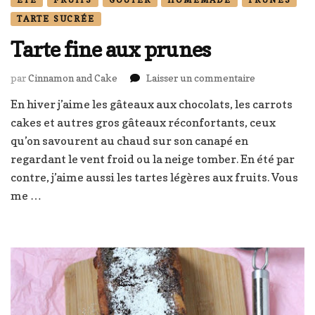
TARTE SUCRÉE
Tarte fine aux prunes
sur
par
Cinnamon and Cake
Laisser un commentaire
Tarte
En hiver j’aime les gâteaux aux chocolats, les carrots
fine
cakes et autres gros gâteaux réconfortants, ceux
aux
prunes
qu’on savourent au chaud sur son canapé en
regardant le vent froid ou la neige tomber. En été par
contre, j’aime aussi les tartes légères aux fruits. Vous
me …