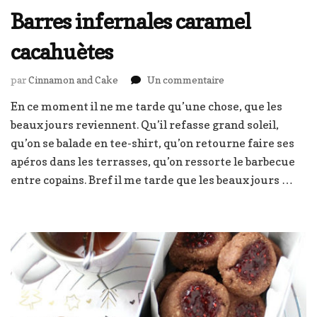
Barres infernales caramel
cacahuètes
sur
par
Cinnamon and Cake
Un commentaire
Barres
En ce moment il ne me tarde qu’une chose, que les
infernales
beaux jours reviennent. Qu’il refasse grand soleil,
caramel
cacahuètes
qu’on se balade en tee-shirt, qu’on retourne faire ses
apéros dans les terrasses, qu’on ressorte le barbecue
entre copains. Bref il me tarde que les beaux jours …