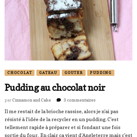
CHOCOLAT
GATEAU
GOUTER
PUDDING
Pudding au chocolat noir
sur
par
Cinnamon and Cake
3 commentaires
Pudding
Il me restait de la brioche rassise, alors je n’ai pas
au
résisté à l’idée de la recycler en un pudding. C’est
chocolat
noir
tellement rapide à préparer et si fondant une fois
sortie du four. En clair ça vient d’Angleterre mais c’est