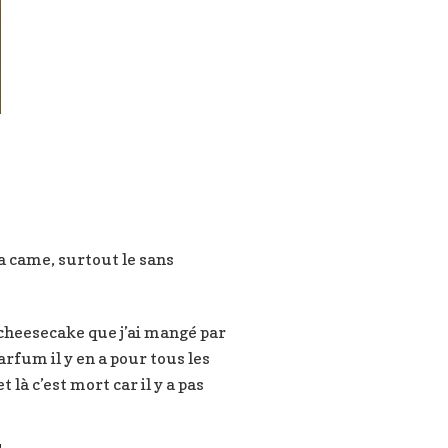
ma came, surtout le sans
t cheesecake que j’ai mangé par
arfum il y en a pour tous les
 là c’est mort car il y a pas