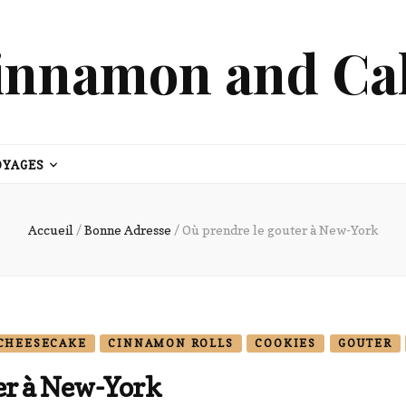
innamon and Ca
OYAGES
Accueil
/
Bonne Adresse
/
Où prendre le gouter à New-York
CHEESECAKE
CINNAMON ROLLS
COOKIES
GOUTER
er à New-York