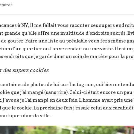
sur
taires
Où
prendre
le
ances à NY, il me fallait vous raconter ces supers endroit
gouter
ent grande qu’elle offre une multitude d’endroits sucrés. 
à
évu de gouter. Faire une liste au préalable vous fera même 
New-
tion d’un quartier ou l’on se rendait ou une visite. Il est im
York
ins endroits que je garde dans un coin de ma tête pour la pro
r des supers cookies
s centaines de photos de lui sur Instagram, oui bien entendu
cookie que j’ai mangé (sans rire). Celui-ci était encore un p
x. J’avoue je l’ai mangé en deux fois. L’homme avait pris une
que le cookie. La prochaine fois j’essaie celui aux cacahuète
utiques dans la ville.