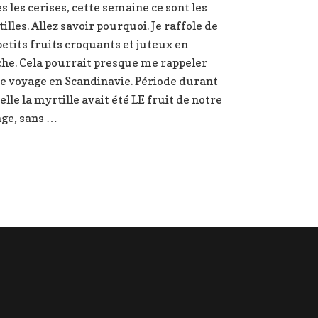
s les cerises, cette semaine ce sont les
fondante
illes. Allez savoir pourquoi. Je raffole de
aux
myrtilles
petits fruits croquants et juteux en
he. Cela pourrait presque me rappeler
e voyage en Scandinavie. Période durant
elle la myrtille avait été LE fruit de notre
ge, sans …