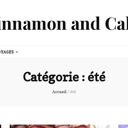
innamon and Ca
OYAGES
Catégorie :
été
Accueil
/
été