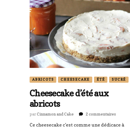
ABRICOTS
CHEESECAKE
ÉTÉ
SUCRÉ
Cheesecake d’été aux
abricots
sur
par
Cinnamon and Cake
2 commentaires
Cheese
Ce cheesecake c’est comme une dédicace à
d’été