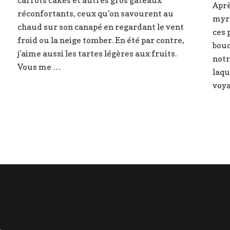
carrots cakes et autres gros gâteaux
Aprè
prunes
réconfortants, ceux qu’on savourent au
s
myrt
chaud sur son canapé en regardant le vent
ces 
froid ou la neige tomber. En été par contre,
bouc
j’aime aussi les tartes légères aux fruits.
notr
Vous me …
laqu
voya