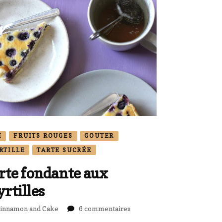
É
FRUITS ROUGES
GOUTER
RTILLE
TARTE SUCRÉE
rte fondante aux
rtilles
sur
innamon and Cake
6 commentaires
Tarte