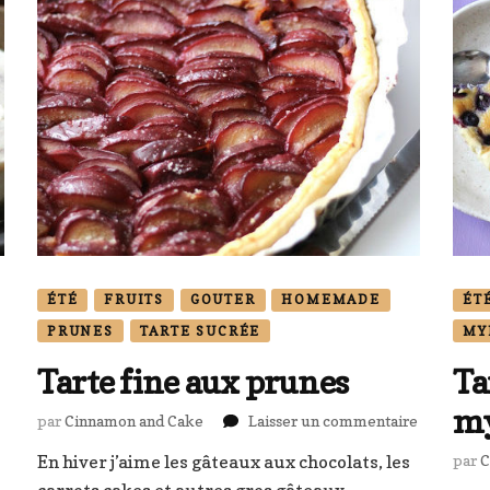
ÉTÉ
FRUITS
GOUTER
HOMEMADE
ÉT
PRUNES
TARTE SUCRÉE
MY
Tarte fine aux prunes
Ta
my
sur
par
Cinnamon and Cake
Laisser un commentaire
Tarte
cake
En hiver j’aime les gâteaux aux chocolats, les
par
C
fine
aux