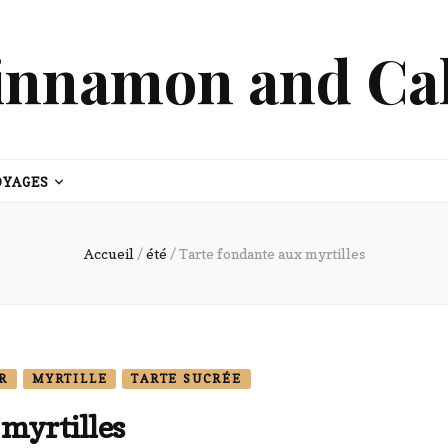
innamon and Ca
OYAGES
Accueil
/
été
/
Tarte fondante aux myrtilles
R
MYRTILLE
TARTE SUCRÉE
 myrtilles