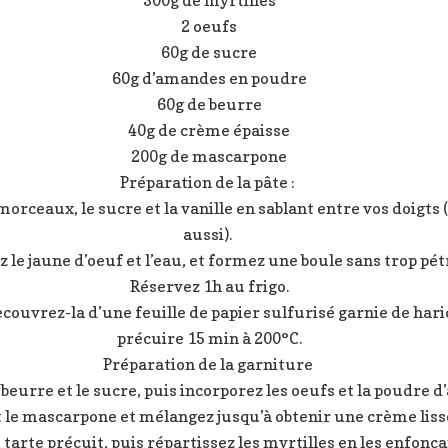
300g de myrtilles
2 oeufs
60g de sucre
60g d’amandes en poudre
60g de beurre
40g de crème épaisse
200g de mascarpone
Préparation de la pâte :
morceaux, le sucre et la vanille en sablant entre vos doigts
aussi).
z le jaune d’oeuf et l’eau, et formez une boule sans trop pétr
Réservez 1h au frigo.
ecouvrez-la d’une feuille de papier sulfurisé garnie de haric
précuire 15 min à 200°C.
Préparation de la garniture
beurre et le sucre, puis incorporez les oeufs et la poudre 
t le mascarpone et mélangez jusqu’à obtenir une crème lis
 tarte précuit, puis répartissez les myrtilles en les enfonç