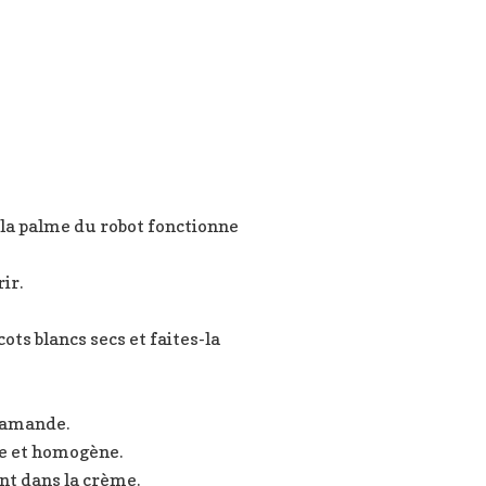
 (la palme du robot fonctionne
ir.
ots blancs secs et faites-la
d’amande.
se et homogène.
ant dans la crème.