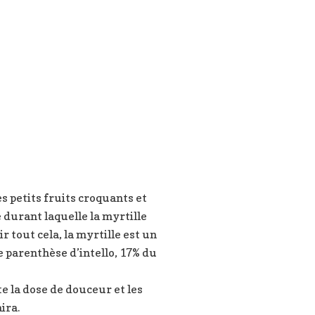
es petits fruits croquants et
 durant laquelle la myrtille
r tout cela, la myrtille est un
te parenthèse d’intello, 17% du
te la dose de douceur et les
ira.