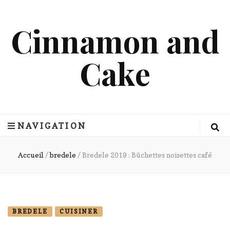
Cinnamon and
Cake
NAVIGATION
Accueil
/
bredele
/
Bredele 2019 : Bûchettes noisettes café
BREDELE
CUISINER