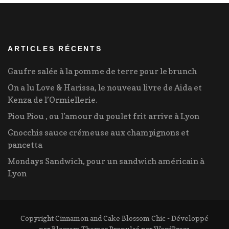
ARTICLES RÉCENTS
Gaufre salée à la pomme de terre pour le brunch
On a lu Love & Harissa, le nouveau livre de Aida et
Kenza de l’Ormiellerie.
Piou Piou , ou l’amour du poulet frit arrive à Lyon
Gnocchis sauce crémeuse aux champignons et
pancetta
Mondays Sandwich, pour un sandwich américain à
Lyon
Copyright Cinnamon and Cake
Blossom Chic - Développé
par
Blossom Themes
.Propulsé par
WordPress
.