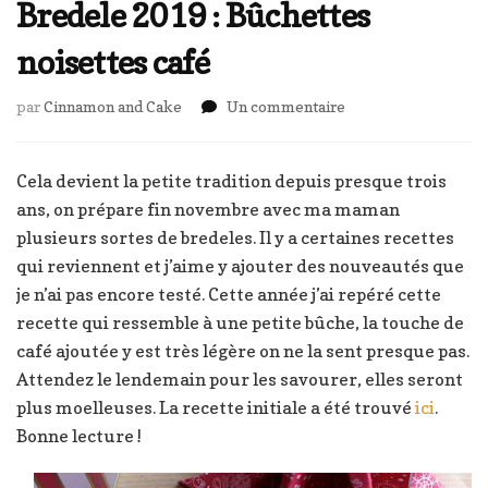
Bredele 2019 : Bûchettes
noisettes café
sur
par
Cinnamon and Cake
Un commentaire
Bredele
2019
:
Cela devient la petite tradition depuis presque trois
Bûchettes
ans, on prépare fin novembre avec ma maman
noisettes
plusieurs sortes de bredeles. Il y a certaines recettes
café
qui reviennent et j’aime y ajouter des nouveautés que
je n’ai pas encore testé. Cette année j’ai repéré cette
recette qui ressemble à une petite bûche, la touche de
café ajoutée y est très légère on ne la sent presque pas.
Attendez le lendemain pour les savourer, elles seront
plus moelleuses. La recette initiale a été trouvé
ici
.
Bonne lecture !