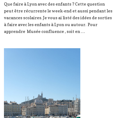
Que faire à Lyon avec des enfants ? Cette question
idées
de
peut être récurrente le week-end et aussi pendant les
sorties
vacances scolaires. Je vous ai listé des idées de sorties
à
à faire avec les enfants à Lyon ou autour. Pour
Lyon
apprendre Musée confluence , soit en …
et
autour
avec
des
enfants