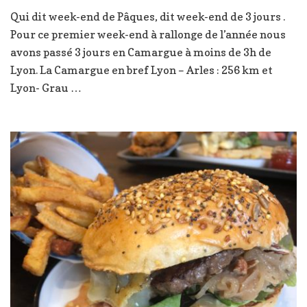
La
Qui dit week-end de Pâques, dit week-end de 3 jours .
Camargue,
week-
Pour ce premier week-end à rallonge de l’année nous
end
avons passé 3 jours en Camargue à moins de 3h de
,
Lyon. La Camargue en bref Lyon – Arles : 256 km et
à
Lyon- Grau …
3h
de
Lyon