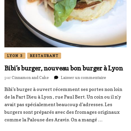
LYON 3
RESTAURANT
Bibi’s burger, nouveau bon burger à Lyon
sur
par
Cinnamon and Cake
Laisser un commentaire
Bibi’s
Bibi’s burger à ouvert récemment ses portes non loin
burger,
nouveau
de la Part Dieu à Lyon , rue Paul Bert. Un coin ou il n’y
bon
avait pas spécialement beaucoup d’adresses. Les
burger
burgers sont préparés avec des fromages originaux
à
comme la Palouse des Aravis. On a mangé …
Lyon