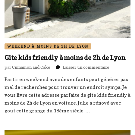
WEEKEND À MOINS DE 2H DE LYON
Gite kids friendly à moins de 2h de Lyon
sur
par
Cinnamon and Cake
Laisser un commentaire
Gite
Partir en week-end avec des enfants peut générer pas
kids
friendly
mal de recherches pour trouver un endroit sympa. Je
à
vous livre cette adresse parfaite de gite kids friendly à
moins
moins de 2h de Lyon en voiture. Julie a rénové avec
de
gout cette grange du 18ème siècle. …
2h
de
Lyon