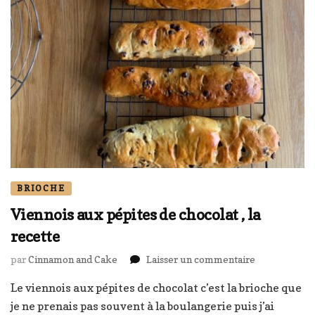
BRIOCHE
Viennois aux pépites de chocolat , la
recette
sur
par
Cinnamon and Cake
Laisser un commentaire
Viennois
Le viennois aux pépites de chocolat c’est la brioche que
aux
pépites
je ne prenais pas souvent à la boulangerie puis j’ai