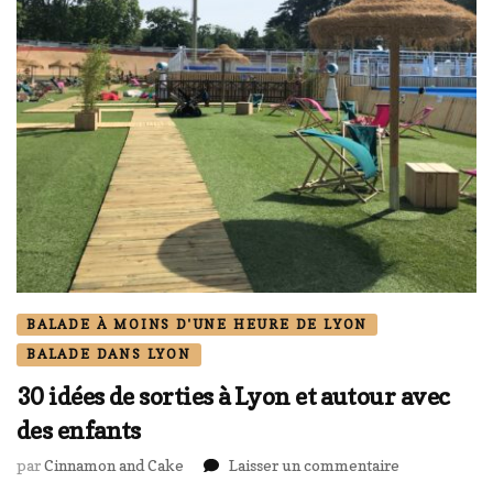
BALADE À MOINS D'UNE HEURE DE LYON
BALADE DANS LYON
30 idées de sorties à Lyon et autour avec
des enfants
sur
par
Cinnamon and Cake
Laisser un commentaire
30