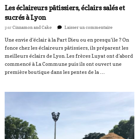
Les éclaireurs pâtissiers, éclairs salés et
sucrés à Lyon
sur
par
Cinnamon and Cake
Laisser un commentaire
Les
Une envie d’éclair à la Part Dieu ou en presqu’ile ? On
éclaireurs
pâtissiers,
fonce chez les éclaireurs pâtissiers, ils préparent les
éclairs
meilleurs éclairs de Lyon. Les frères Luyat ont d’abord
salés
commencé à La Commune puis ils ont ouvert une
et
première boutique dans les pentes de la …
sucrés
à
Lyon