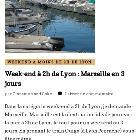
WEEKEND À MOINS DE 2H DE LYON
Week-end à 2h de Lyon : Marseille en 3
jours
sur
par
Cinnamon and Cake
Laisser un commentaire
Week-
Dans la catégorie week-end à 2h de Lyon , je demande
end
à
Marseille. Marseille est la destination idéale pour voir
2h
la mer à 2h de Lyon , le tout pour un weekend ou 3
de
jours. En prenant le train Ouigo (à Lyon Perrache) vous
Lyon
êtes même …
: