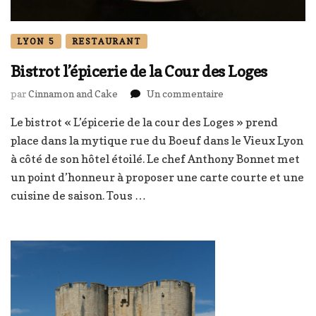
LYON 5
RESTAURANT
Bistrot l’épicerie de la Cour des Loges
sur
par
Cinnamon and Cake
Un commentaire
Bistrot
Le bistrot « L’épicerie de la cour des Loges » prend
l’épicerie
de
place dans la mytique rue du Boeuf dans le Vieux Lyon
la
à côté de son hôtel étoilé. Le chef Anthony Bonnet met
Cour
un point d’honneur à proposer une carte courte et une
des
cuisine de saison. Tous …
Loges