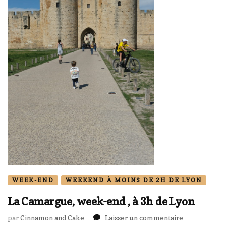
WEEK-END
WEEKEND À MOINS DE 2H DE LYON
La Camargue, week-end , à 3h de Lyon
sur
par
Cinnamon and Cake
Laisser un commentaire