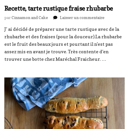
Recette, tarte rustique fraise rhubarbe
sur
par
Cinnamon and Cake
Laisser un commentaire
Recette,
J’ ai décidé de préparer une tarte rustique avec de la
tarte
rustique
rhubarbe et des fraises (pour la douceur).La rhubarbe
fraise
est le fruit des beaux jours et pourtant il n’est pas
rhubarbe
assez mis en avant je trouve. Très contente d’en
trouver une botte chez Maréchal Fraicheur. …