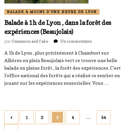
BALADE À MOINS D'UNE HEURE DE LYON
Balade à 1h de Lyon , dans la forêt des
expériences (Beaujolais)
sur
par
Cinnamon and Cake
Un commentaire
Balade
A 1h de Lyon , plus précisément à Chambost sur
à
1h
Allières en plein Beaujolais vert ce trouve une belle
de
balade en pleine forêt , la forêt des expériences. C’est
Lyon
l’office national des forêts qui a réalisé ce sentier en
,
jouant sur les expériences sensorielles. Vous …
dans
la
forêt
des
expériences
Pagination
(Beaujolais)
Page
Page
Page
Page
…
Page
1
2
3
4
54
des
publications