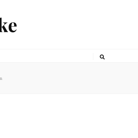
ke
on