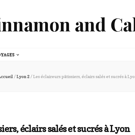
innamon and Ca
OYAGES
Accueil
/
Lyon 2
/
Les éclaireurs pâtissiers, éclairs salés et sucrés à Ly
iers, éclairs salés et sucrés à Lyon