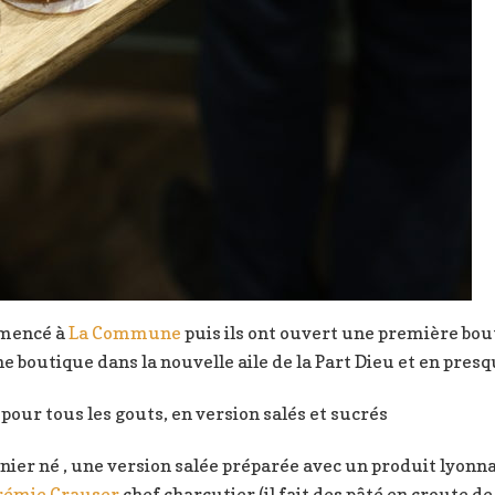
mmencé à
La Commune
puis ils ont ouvert une première bout
ne boutique dans la nouvelle aile de la Part Dieu et en presqu
 a pour tous les gouts, en version salés et sucrés
nier né , une version salée préparée avec un produit lyonnai
rémie Crauser
chef charcutier (il fait des pâté en croute de