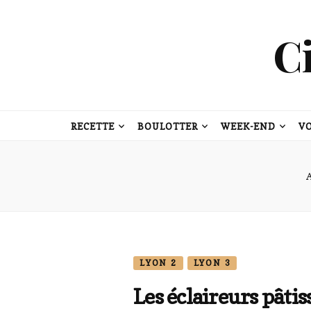
C
RECETTE
BOULOTTER
WEEK-END
V
LYON 2
LYON 3
Les éclaireurs pâtiss