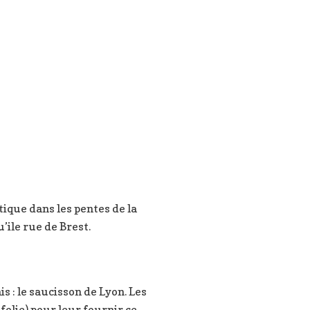
ique dans les pentes de la
’ile rue de Brest.
s : le saucisson de Lyon. Les
 folie) pour leur fournir ce