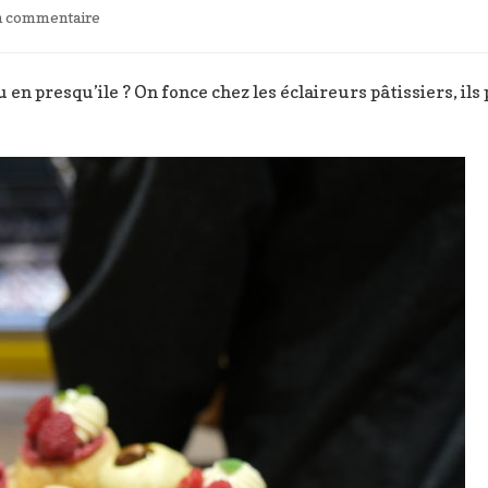
sur
un commentaire
Les
éclaireurs
pâtissiers,
u en presqu’ile ? On fonce chez les éclaireurs pâtissiers, il
éclairs
salés
et
sucrés
à
Lyon