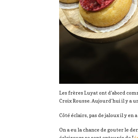
Les frères Luyat ont d’abord co
Croix Rousse. Aujourd’hui il y a u
Côté éclairs, pas de jaloux il y en
On a eu la chance de gouter le der
éclaireurs se sont entourés de J
é