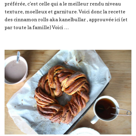
Kanelbullar,
préférée, c’est celle qui a le meilleur rendu niveau
ou
texture, moelleux et garniture. Voici donc la recette
cinnamon
des cinnamon rolls aka kanelbullar , approuvée ici (et
rolls
par toute la famille) Voici …
ou
brioche
à
la
cannelle