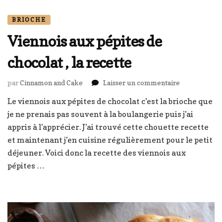
BRIOCHE
Viennois aux pépites de
chocolat , la recette
sur
par
Cinnamon and Cake
Laisser un commentaire
Viennois
Le viennois aux pépites de chocolat c’est la brioche que
aux
je ne prenais pas souvent à la boulangerie puis j’ai
pépites
de
appris à l’apprécier. J’ai trouvé cette chouette recette
chocolat
et maintenant j’en cuisine régulièrement pour le petit
,
déjeuner. Voici donc la recette des viennois aux
la
pépites …
recette