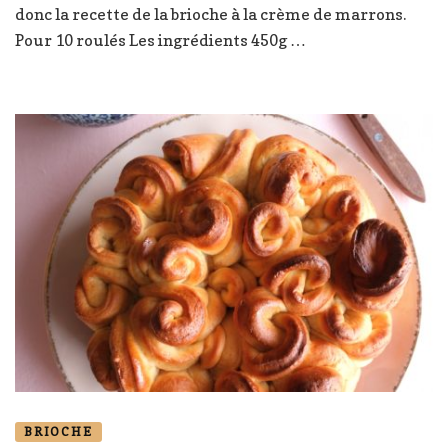
à
donc la recette de la brioche à la crème de marrons.
la
Pour 10 roulés Les ingrédients 450g …
crème
de
marrons
BRIOCHE