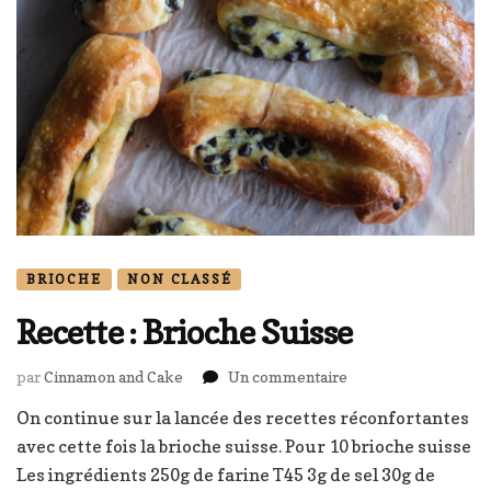
BRIOCHE
NON CLASSÉ
Recette : Brioche Suisse
sur
par
Cinnamon and Cake
Un commentaire
Recette
On continue sur la lancée des recettes réconfortantes
:
avec cette fois la brioche suisse. Pour 10 brioche suisse
Brioche
Suisse
Les ingrédients 250g de farine T45 3g de sel 30g de