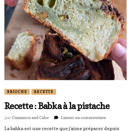
BRIOCHE
RECETTE
Recette : Babka à la pistache
sur
par
Cinnamon and Cake
Laisser un commentaire
Recette
La babka est une recette que j’aime préparer depuis
: