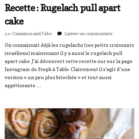
Recette : Rugelach pull apart
cake
sur
par
Cinnamon and Cake
Laisser un commentaire
Recette
On connaissait déjà les rugelachs (ces petits croissants
:
israéliens) maintenant il y a aussi le rugelach pull
Rugelach
pull
apart cake. J’ai découvert cette recette sur sur la page
apart
Instagram de Steph à Table. Clairement il s’agit d’une
cake
version « un peu plus briochée » et tout aussi
appétissante …