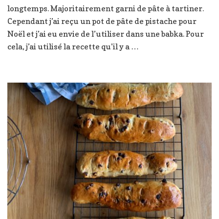
longtemps. Majoritairement garni de pâte à tartiner.
Babka
à
Cependant j’ai reçu un pot de pâte de pistache pour
la
Noël et j’ai eu envie de l’utiliser dans une babka. Pour
pistache
cela, j’ai utilisé la recette qu’il y a …