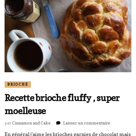
BRIOCHE
Recette brioche fluffy , super
moelleuse
sur
par
Cinnamon and Cake
Laisser un commentaire
Recette
En général j’aime les brioches garnies de chocolat mais
brioche