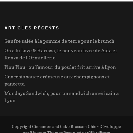
ARTICLES RÉCENTS
Gaufre salée à la pomme de terre pour le brunch
On a lu Love & Harissa, le nouveau livre de Aida et
Kenza de l’Ormiellerie.
Piou Piou , ou l’amour du poulet frit arrive à Lyon
Gnocchis sauce crémeuse aux champignons et
pancetta
Mondays Sandwich, pour un sandwich américain à
Lyon
Copyright Cinnamon and Cake
Blossom Chic - Développé
par
Blossom Themes
.Propulsé par
WordPress
.