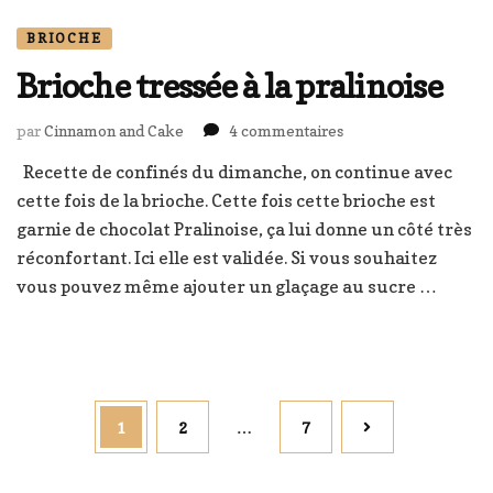
BRIOCHE
Brioche tressée à la pralinoise
sur
par
Cinnamon and Cake
4 commentaires
Brioche
Recette de confinés du dimanche, on continue avec
tressée
cette fois de la brioche. Cette fois cette brioche est
à
la
garnie de chocolat Pralinoise, ça lui donne un côté très
pralinoise
réconfortant. Ici elle est validée. Si vous souhaitez
vous pouvez même ajouter un glaçage au sucre …
Pagination
Page
Page
Page
1
2
…
7
des
publications