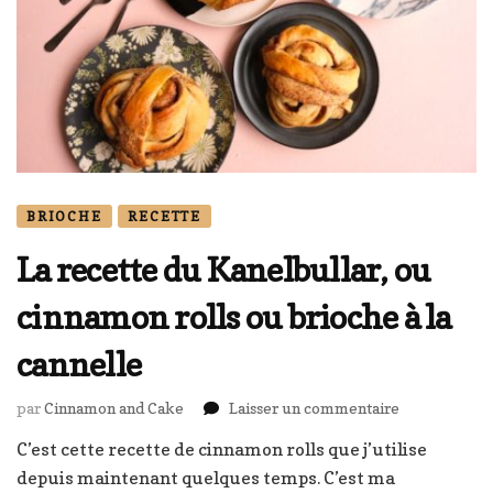
BRIOCHE
RECETTE
La recette du Kanelbullar, ou
cinnamon rolls ou brioche à la
cannelle
sur
par
Cinnamon and Cake
Laisser un commentaire
La
C’est cette recette de cinnamon rolls que j’utilise
recette
depuis maintenant quelques temps. C’est ma
du