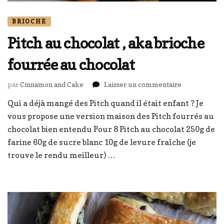
BRIOCHE
Pitch au chocolat , aka brioche
fourrée au chocolat
sur
par
Cinnamon and Cake
Laisser un commentaire
Pitch
Qui a déjà mangé des Pitch quand il était enfant ? Je
au
vous propose une version maison des Pitch fourrés au
chocolat
,
chocolat bien entendu Pour 8 Pitch au chocolat 250g de
aka
farine 60g de sucre blanc 10g de levure fraîche (je
brioche
trouve le rendu meilleur) …
fourrée
au
chocolat