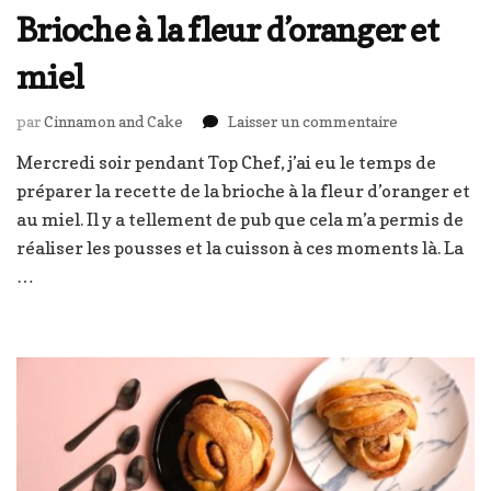
Brioche à la fleur d’oranger et
miel
sur
par
Cinnamon and Cake
Laisser un commentaire
Brioche
Mercredi soir pendant Top Chef, j’ai eu le temps de
à
préparer la recette de la brioche à la fleur d’oranger et
la
fleur
au miel. Il y a tellement de pub que cela m’a permis de
d’oranger
réaliser les pousses et la cuisson à ces moments là. La
et
…
miel