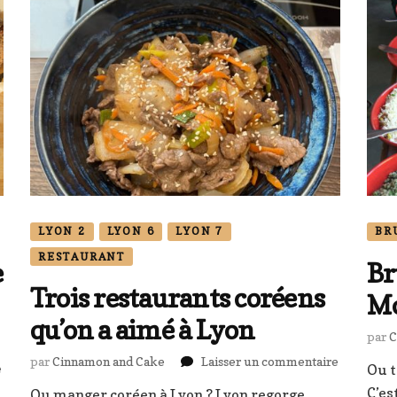
LYON 2
LYON 6
LYON 7
BR
RESTAURANT
e
Br
Trois restaurants coréens
Mo
qu’on a aimé à Lyon
par
C
sur
par
Cinnamon and Cake
Laisser un commentaire
sur
e
Ou t
Trois
Le
C’es
Ou manger coréen à Lyon ? Lyon regorge