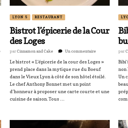
LYON 5
RESTAURANT
LY
Bistrot l’épicerie de la Cour
Bi
des Loges
bu
sur
sur
e
par
Cinnamon and Cake
Un commentaire
par
C
Brunch
Bistrot
Le bistrot « L’épicerie de la cour des Loges »
Bibi
buffet
l’épicerie
au
prend place dans la mytique rue du Boeuf
de
non 
The
la
dans le Vieux Lyon à côté de son hôtel étoilé.
Un c
Hill
Cour
Le chef Anthony Bonnet met un point
beau
Club
des
d’honneur à proposer une carte courte et une
prép
,
Loges
cuisine de saison. Tous …
comm
Lyon