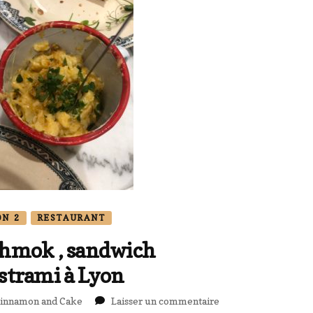
ON 2
RESTAURANT
hmok , sandwich
strami à Lyon
sur
innamon and Cake
Laisser un commentaire