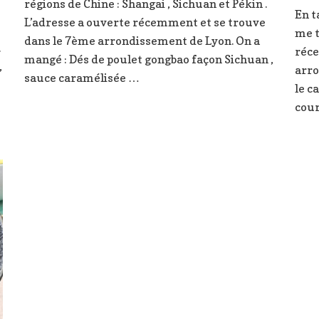
régions de Chine : Shangai , Sichuan et Pékin .
nomique
En t
chinois
L’adresse a ouverte récemment et se trouve
à
me t
dans le 7ème arrondissement de Lyon. On a
Lyon
.
réce
mangé : Dés de poulet gongbao façon Sichuan ,
,
arro
sauce caramélisée …
le c
cour