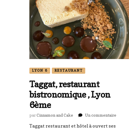
LYON 6
RESTAURANT
Taggat, restaurant
bistronomique , Lyon
6ème
sur
par
Cinnamon and Cake
Un commentaire
Taggat
Taggat restaurant et hôtel à ouvert ses
restau