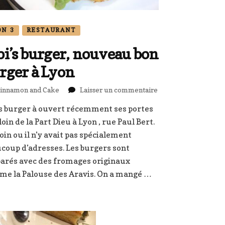
ON 3
RESTAURANT
bi’s burger, nouveau bon
rger à Lyon
sur
innamon and Cake
Laisser un commentaire
Bibi’s
’s burger à ouvert récemment ses portes
burger,
loin de la Part Dieu à Lyon , rue Paul Bert.
nouveau
bon
oin ou il n’y avait pas spécialement
burger
coup d’adresses. Les burgers sont
à
arés avec des fromages originaux
Lyon
e la Palouse des Aravis. On a mangé …