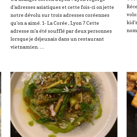
restaurant
pain&Jo,
Réce
d’adresses asiatiques et cette fois-ci on jette
coréens
une
qu’on
volo
notre dévolu sur trois adresses coréennes
très
a
bonne
kid’
qu’on a aimé. 1- La Corée , Lyon 7 Cette
aimé
boulangerie
nom 
adresse m’a été soufflé par deux personnes
à
à
lorsque je déjeunais dans un restaurant
Lyon
Villefranche
vietnamien. …
sur
Saône