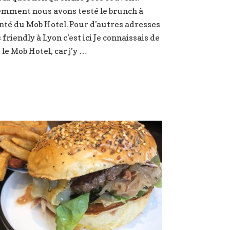
s
au
mment nous avons testé le brunch à
Mob
nté du Mob Hotel. Pour d’autres adresses
Hotel
s friendly à Lyon c’est ici Je connaissais de
,
le Mob Hotel, car j’y …
Lyon