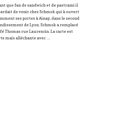
Schmok
ant que fan de sandwich et de pastrami il
,
ardait de venir chez Schmok qui à ouvert
sandwich
pastrami
mment ses portes à Ainay, dans le second
à
ndissement de Lyon. Schmok a remplacé
Lyon
afé Thomas rue Laurencin. La carte est
te mais alléchante avec …