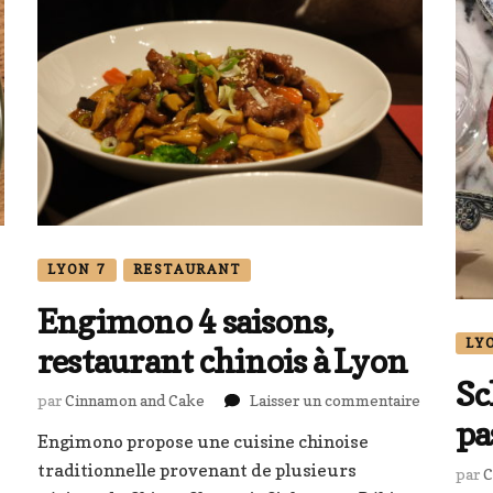
LYON 7
RESTAURANT
Engimono 4 saisons,
LY
restaurant chinois à Lyon
Sc
sur
par
Cinnamon and Cake
Laisser un commentaire
Engimono
pa
Engimono propose une cuisine chinoise
4
,
traditionnelle provenant de plusieurs
saisons,
par
C
rant
restaurant