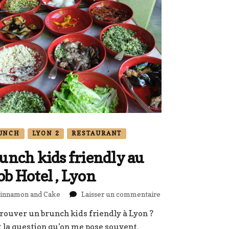
UNCH
LYON 2
RESTAURANT
unch kids friendly au
b Hotel , Lyon
sur
innamon and Cake
Laisser un commentaire
Brunch
rouver un brunch kids friendly à Lyon ?
kids
t la question qu’on me pose souvent.
friendly