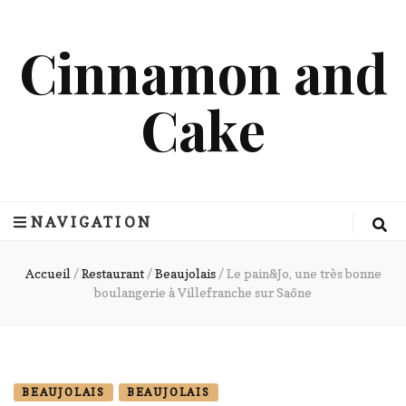
Cinnamon and
Cake
NAVIGATION
Accueil
/
Restaurant
/
Beaujolais
/
Le pain&Jo, une très bonne
boulangerie à Villefranche sur Saône
BEAUJOLAIS
BEAUJOLAIS