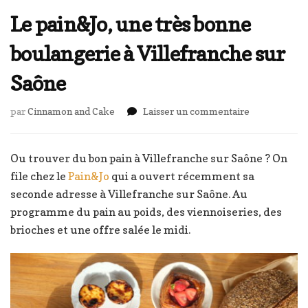
Le pain&Jo, une très bonne
boulangerie à Villefranche sur
Saône
sur
par
Cinnamon and Cake
Laisser un commentaire
Le
pain&Jo,
une
Ou trouver du bon pain à Villefranche sur Saône ? On
très
file chez le
Pain&Jo
qui a ouvert récemment sa
bonne
seconde adresse à Villefranche sur Saône. Au
boulangerie
programme du pain au poids, des viennoiseries, des
à
Villefranche
brioches et une offre salée le midi.
sur
Saône