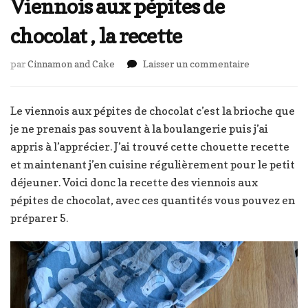
Viennois aux pépites de
chocolat , la recette
sur
par
Cinnamon and Cake
Laisser un commentaire
Viennois
aux
pépites
Le viennois aux pépites de chocolat c’est la brioche que
de
je ne prenais pas souvent à la boulangerie puis j’ai
chocolat
appris à l’apprécier. J’ai trouvé cette chouette recette
,
et maintenant j’en cuisine régulièrement pour le petit
la
recette
déjeuner. Voici donc la recette des viennois aux
pépites de chocolat, avec ces quantités vous pouvez en
préparer 5.