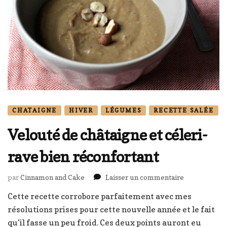
CHATAIGNE
HIVER
LÉGUMES
RECETTE SALÉE
Velouté de châtaigne et céleri-
rave bien réconfortant
sur
par
Cinnamon and Cake
Laisser un commentaire
Velouté
Cette recette corrobore parfaitement avec mes
de
résolutions prises pour cette nouvelle année et le fait
châtaigne
et
qu’il fasse un peu froid. Ces deux points auront eu