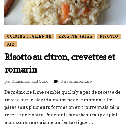
CUISINE ITALIENNE
RECETTE SALÉE
RISOTTO
RIZ
Risotto au citron, crevettes et
romarin
sur
par
Cinnamon and Cake
Un commentaire
Risotto
De mémoire il me semble qu’il n’y a pas de recette de
au
risotto sur le blog (du moins pour le moment). Des
citron,
crevettes
pâtes sous plusieurs formes on en trouve mais zéro
et
recette de risotto. Pourtant j’aime beaucoup ce plat,
romarin
ma maman en cuisine un fantastique …