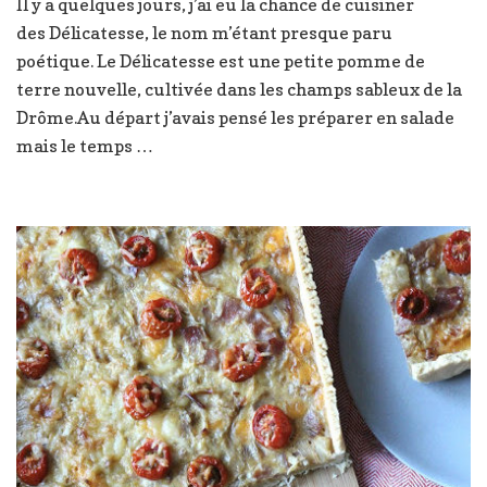
Il y a quelques jours, j’ai eu la chance de cuisiner
de
des Délicatesse, le nom m’étant presque paru
Délicatesse,
ail
poétique. Le Délicatesse est une petite pomme de
et
terre nouvelle, cultivée dans les champs sableux de la
persil
Drôme.Au départ j’avais pensé les préparer en salade
+
mais le temps …
Concours
(terminé)