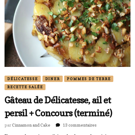
DÉLICATESSE
DINER
POMMES DE TERRE
RECETTE SALÉE
Gâteau de Délicatesse, ail et
persil + Concours (terminé)
sur
par
Cinnamon and Cake
13 commentaires
Gâteau