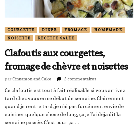
COURGETTE
DINER
FROMAGE
HOMEMADE
NOISETTE
RECETTE SALÉE
Clafoutis aux courgettes,
fromage de chèvre et noisettes
sur
par
Cinnamon and Cake
2 commentaires
Clafoutis
Ce clafoutis est tout à fait réalisable si vous arrivez
aux
tard chez vous en ce début de semaine. Clairement
courgettes,
fromage
quand je rentre tard, je n’ai pas forcément envie de
de
cuisiner quelque chose de long, ça je l’ai déjà dit la
chèvre
semaine passée. C’est pour ça …
et
noisettes