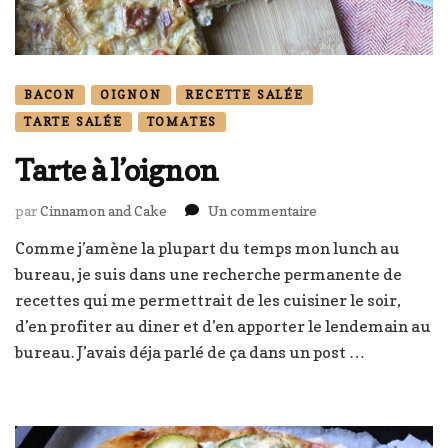
BACON
OIGNON
RECETTE SALÉE
TARTE SALÉE
TOMATES
Tarte à l’oignon
sur
par
Cinnamon and Cake
Un commentaire
Tarte
Comme j’amène la plupart du temps mon lunch au
à
bureau, je suis dans une recherche permanente de
l’oignon
recettes qui me permettrait de les cuisiner le soir,
d’en profiter au diner et d’en apporter le lendemain au
bureau. J’avais déja parlé de ça dans un post …