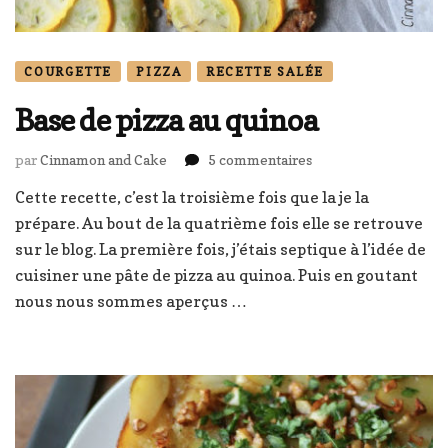
COURGETTE
PIZZA
RECETTE SALÉE
Base de pizza au quinoa
sur
par
Cinnamon and Cake
5 commentaires
Base
Cette recette, c’est la troisième fois que la je la
de
prépare. Au bout de la quatrième fois elle se retrouve
pizza
au
sur le blog. La première fois, j’étais septique à l’idée de
quinoa
cuisiner une pâte de pizza au quinoa. Puis en goutant
nous nous sommes aperçus …