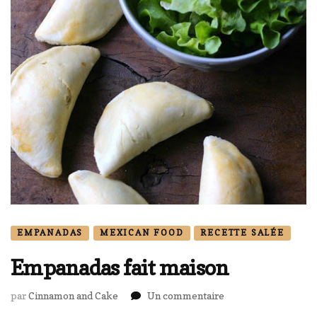
EMPANADAS
MEXICAN FOOD
RECETTE SALÉE
Empanadas fait maison
sur
par
Cinnamon and Cake
Un commentaire
Empanadas