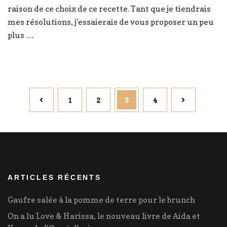
céleri-
raison de ce choix de ce recette. Tant que je tiendrais
rave
mes résolutions, j’essaierais de vous proposer un peu
bien
plus …
réconfortant
Pagination
Page
Page
Page
Page
1
2
3
4
des
publications
ARTICLES RÉCENTS
Gaufre salée à la pomme de terre pour le brunch
On a lu Love & Harissa, le nouveau livre de Aida et