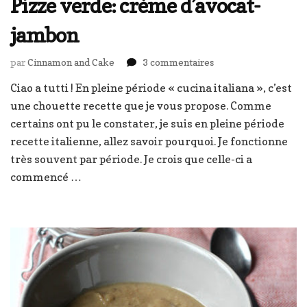
Pizze verde: crème d’avocat-
jambon
sur
par
Cinnamon and Cake
3 commentaires
Pizze
Ciao a tutti ! En pleine période « cucina italiana », c’est
verde:
une chouette recette que je vous propose. Comme
crème
d’avocat-
certains ont pu le constater, je suis en pleine période
jambon
recette italienne, allez savoir pourquoi. Je fonctionne
très souvent par période. Je crois que celle-ci a
commencé …