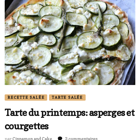
RECETTE SALÉE
TARTE SALÉE
Tarte du printemps: asperges et
courgettes
sur
par
Cinnamon and Cake
3 commentaires