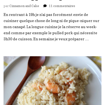
sur
par
Cinnamon and Cake
11 commentaires
Pizza
En rentrant à 19h je n’ai pas forcément envie de
de
cuisiner quelque chose de long ni de pique-niquer sur
polenta
aux
mon canapé. La longue cuisine je la réserve au week-
tomates
end comme par exemple le pulled pork qui nécessite
cerise,
3h30 de cuisson. En semaine je veux préparer …
coppa
et
roquette