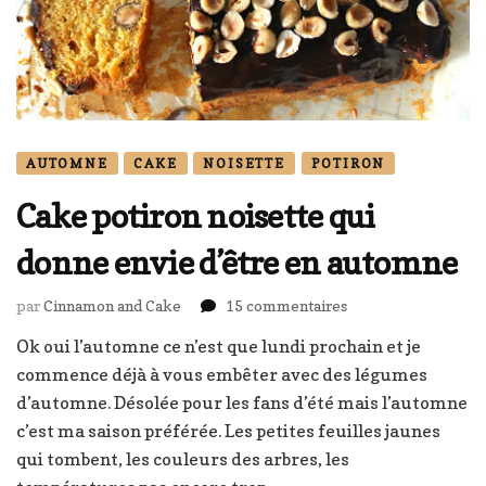
AUTOMNE
CAKE
NOISETTE
POTIRON
Cake potiron noisette qui
donne envie d’être en automne
sur
par
Cinnamon and Cake
15 commentaires
Cake
Ok oui l’automne ce n’est que lundi prochain et je
potiron
commence déjà à vous embêter avec des légumes
noisette
qui
d’automne. Désolée pour les fans d’été mais l’automne
donne
c’est ma saison préférée. Les petites feuilles jaunes
envie
qui tombent, les couleurs des arbres, les
d’être