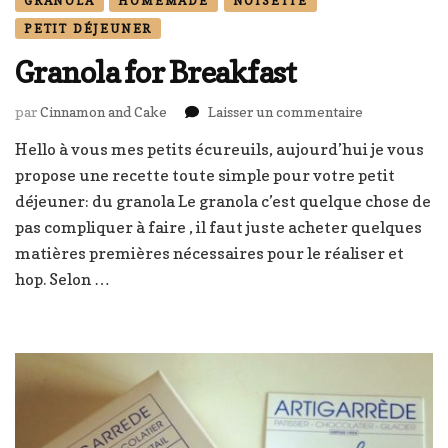
GRANOLA
HOMEMADE
NOISETTE
PETIT DÉJEUNER
Granola for Breakfast
sur
par
Cinnamon and Cake
Laisser un commentaire
Granola
Hello à vous mes petits écureuils, aujourd’hui je vous
for
propose une recette toute simple pour votre petit
Breakfast
déjeuner: du granola Le granola c’est quelque chose de
pas compliquer à faire , il faut juste acheter quelques
matières premières nécessaires pour le réaliser et
hop. Selon …