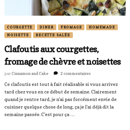
COURGETTE
DINER
FROMAGE
HOMEMADE
NOISETTE
RECETTE SALÉE
Clafoutis aux courgettes,
fromage de chèvre et noisettes
sur
par
Cinnamon and Cake
2 commentaires
Clafoutis
Ce clafoutis est tout à fait réalisable si vous arrivez
aux
tard chez vous en ce début de semaine. Clairement
courgettes,
fromage
quand je rentre tard, je n’ai pas forcément envie de
de
cuisiner quelque chose de long, ça je l’ai déjà dit la
chèvre
semaine passée. C’est pour ça …
et
noisettes