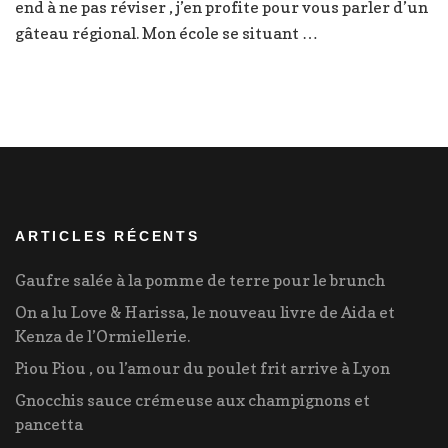
end à ne pas réviser , j’en profite pour vous parler d’un
gâteau régional. Mon école se situant …
ARTICLES RÉCENTS
Gaufre salée à la pomme de terre pour le brunch
On a lu Love & Harissa, le nouveau livre de Aida et
Kenza de l’Ormiellerie.
Piou Piou , ou l’amour du poulet frit arrive à Lyon
Gnocchis sauce crémeuse aux champignons et
pancetta