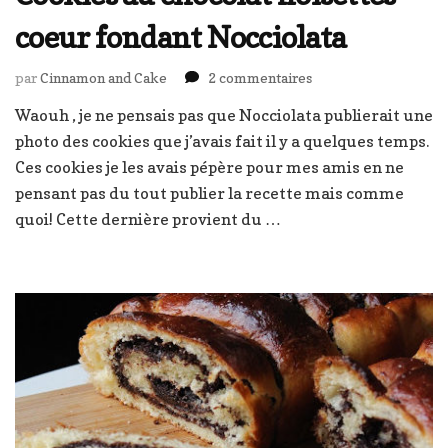
coeur fondant Nocciolata
sur
par
Cinnamon and Cake
2 commentaires
Cookies
Waouh , je ne pensais pas que Nocciolata publierait une
au
photo des cookies que j’avais fait il y a quelques temps.
chocolat
noisettes
Ces cookies je les avais pépère pour mes amis en ne
coeur
pensant pas du tout publier la recette mais comme
fondant
quoi! Cette dernière provient du …
Nocciolata