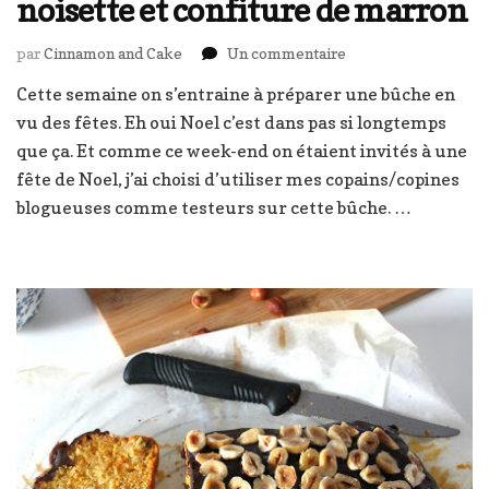
noisette et confiture de marron
sur
par
Cinnamon and Cake
Un commentaire
Bûche
Cette semaine on s’entraine à préparer une bûche en
de
vu des fêtes. Eh oui Noel c’est dans pas si longtemps
l’écureuil
ardéchois
que ça. Et comme ce week-end on étaient invités à une
:
fête de Noel, j’ai choisi d’utiliser mes copains/copines
noisette
blogueuses comme testeurs sur cette bûche. …
et
confiture
de
marron