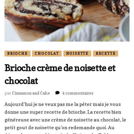
BRIOCHE
CHOCOLAT
NOISETTE
RECETTE
Brioche crème de noisette et
chocolat
sur
par
Cinnamon and Cake
4 commentaires
Brioche
Aujourd’hui je ne veux pas me la péter mais je vous
crème
donne une super recette de brioche. La recette bien
de
noisette
généreuse avec une crème de noisette au chocolat, le
et
petit gout de noisette qu’on redemande quoi. Au
chocolat