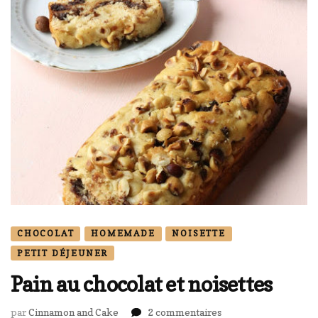
CHOCOLAT
HOMEMADE
NOISETTE
PETIT DÉJEUNER
Pain au chocolat et noisettes
sur
par
Cinnamon and Cake
2 commentaires