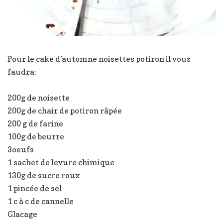
Pour le cake d’automne noisettes potiron il vous
faudra:
200g de noisette
200g de chair de potiron râpée
200 g de farine
100g de beurre
3oeufs
1 sachet de levure chimique
130g de sucre roux
1 pincée de sel
1 c à c de cannelle
Glacage