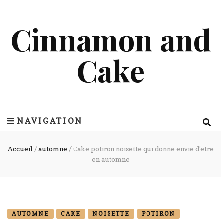
Cinnamon and
Cake
NAVIGATION
Accueil
/
automne
/
Cake potiron noisette qui donne envie d’être
en automne
AUTOMNE
CAKE
NOISETTE
POTIRON