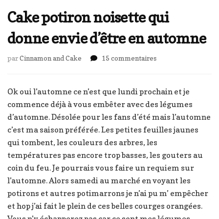
Cake potiron noisette qui
donne envie d’être en automne
sur
par
Cinnamon and Cake
15 commentaires
Cake
potiron
noisette
Ok oui l’automne ce n’est que lundi prochain et je
qui
commence déjà à vous embêter avec des légumes
donne
d’automne. Désolée pour les fans d’été mais l’automne
envie
c’est ma saison préférée. Les petites feuilles jaunes
d’être
en
qui tombent, les couleurs des arbres, les
automne
températures pas encore trop basses, les gouters au
coin du feu. Je pourrais vous faire un requiem sur
l’automne. Alors samedi au marché en voyant les
potirons et autres potimarrons je n’ai pu m’ empêcher
et hop j’ai fait le plein de ces belles courges orangées.
Vous n’y échapperez pas car ce sont mes légumes