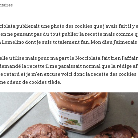
sur
taires
Cookies
au
chocolat
iolata publierait une photo des cookies que j’avais fait il y
noisettes
 en ne pensant pas du tout publier la recette mais comme q
coeur
a Lomelino dont je suis totalement fan. Mon dieu j’aimerais
fondant
Nocciolata
elle utilise mais pour ma part le Nocciolata fait bien l’affair
mandé la recette il me paraissait normal que la rédige af
e retard et je m’en excuse voici donc la recette des cookies
ne odeur de cookies tiède.