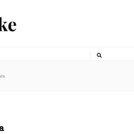
ke
ata
a