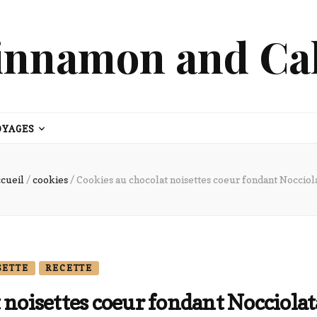
innamon and Ca
OYAGES
cueil
/
cookies
/
Cookies au chocolat noisettes coeur fondant Nocciol
SETTE
RECETTE
 noisettes coeur fondant Nocciolat