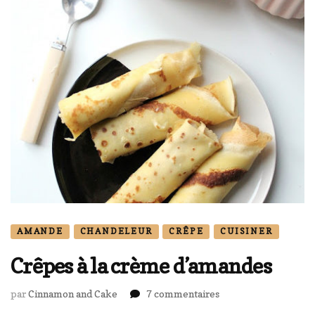
AMANDE
CHANDELEUR
CRÊPE
CUISINER
Crêpes à la crème d’amandes
sur
par
Cinnamon and Cake
7 commentaires
Crêpes