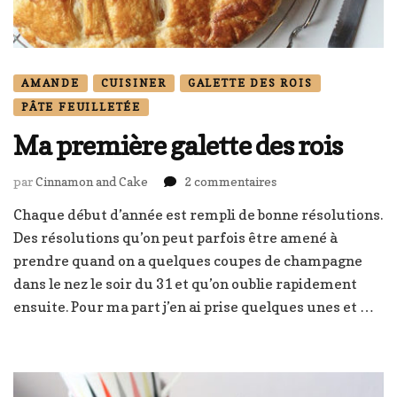
AMANDE
CUISINER
GALETTE DES ROIS
PÂTE FEUILLETÉE
Ma première galette des rois
sur
par
Cinnamon and Cake
2 commentaires
Ma
Chaque début d’année est rempli de bonne résolutions.
première
Des résolutions qu’on peut parfois être amené à
galette
des
prendre quand on a quelques coupes de champagne
rois
dans le nez le soir du 31 et qu’on oublie rapidement
ensuite. Pour ma part j’en ai prise quelques unes et …