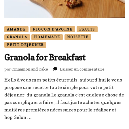
AMANDE
FLOCON D'AVOINE
FRUITS
GRANOLA
HOMEMADE
NOISETTE
PETIT DÉJEUNER
Granola for Breakfast
sur
par
Cinnamon and Cake
Laisser un commentaire
Granola
Hello à vous mes petits écureuils, aujourd’hui je vous
for
propose une recette toute simple pour votre petit
Breakfast
déjeuner: du granola Le granola c’est quelque chose de
pas compliquer à faire , il faut juste acheter quelques
matières premières nécessaires pour le réaliser et
hop. Selon …