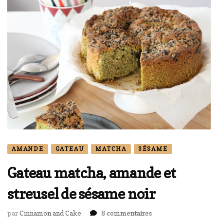
AMANDE
GATEAU
MATCHA
SÉSAME
Gateau matcha, amande et
streusel de sésame noir
sur
par
Cinnamon and Cake
8 commentaires