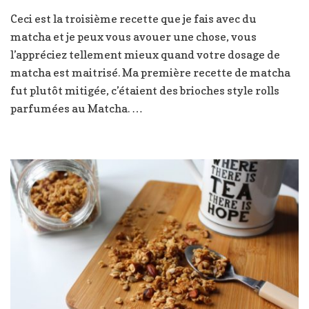
Gateau
Ceci est la troisième recette que je fais avec du
matcha,
matcha et je peux vous avouer une chose, vous
amande
et
l’appréciez tellement mieux quand votre dosage de
streusel
matcha est maitrisé. Ma première recette de matcha
de
fut plutôt mitigée, c’étaient des brioches style rolls
sésame
parfumées au Matcha. …
noir