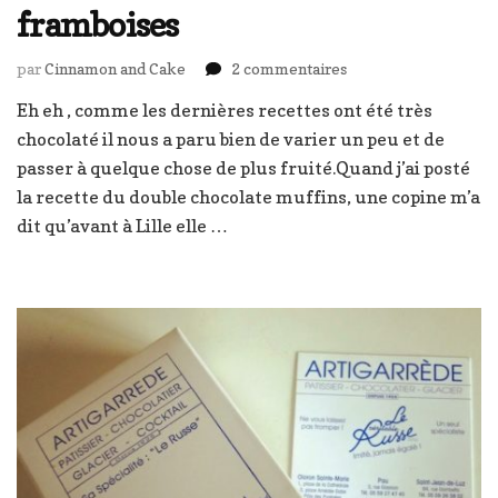
framboises
sur
par
Cinnamon and Cake
2 commentaires
Cake
Eh eh , comme les dernières recettes ont été très
tout
chocolaté il nous a paru bien de varier un peu et de
moelleux
aux
passer à quelque chose de plus fruité.Quand j’ai posté
framboises
la recette du double chocolate muffins, une copine m’a
dit qu’avant à Lille elle …