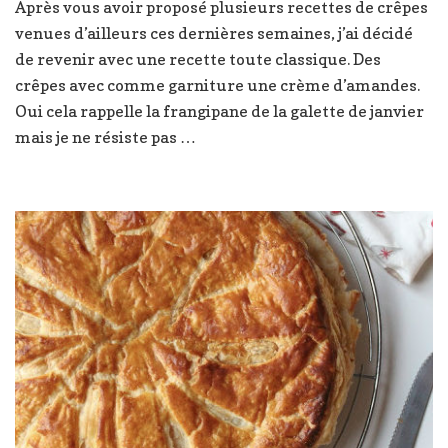
Après vous avoir proposé plusieurs recettes de crêpes
à
venues d’ailleurs ces dernières semaines, j’ai décidé
la
crème
de revenir avec une recette toute classique. Des
d’amandes
crêpes avec comme garniture une crème d’amandes.
Oui cela rappelle la frangipane de la galette de janvier
mais je ne résiste pas …