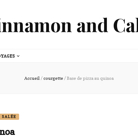
innamon and Ca
OYAGES
Accueil
/
courgette
/
Base de pizza au quinoa
 SALÉE
inoa