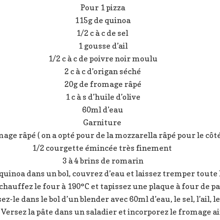
Pour 1 pizza
115g de quinoa
1/2 c à c de sel
1 gousse d’ail
1/2 c à c de poivre noir moulu
2 c à c d’origan séché
20g de fromage râpé
1 c à s d’huile d’olive
60ml d’eau
Garniture
age râpé ( on a opté pour de la mozzarella râpé pour le côt
1/2 courgette émincée très finement
3 à 4 brins de romarin
quinoa dans un bol, couvrez d’eau et laissez tremper toute 
hauffez le four à 190°C et tapissez une plaque à four de pa
z-le dans le bol d’un blender avec 60ml d’eau, le sel, l’ail, l
 Versez la pâte dans un saladier et incorporez le fromage ain