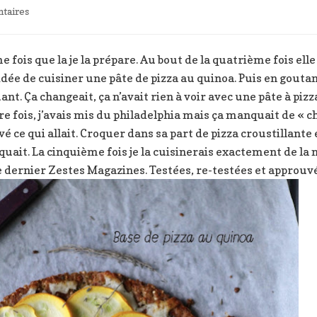
sur
taires
Base
de
pizza
me fois que la je la prépare. Au bout de la quatrième fois elle
au
 l’idée de cuisiner une pâte de pizza au quinoa. Puis en go
quinoa
nt. Ça changeait, ça n’avait rien à voir avec une pâte à pizza
re fois, j’avais mis du philadelphia mais ça manquait de « ch
vé ce qui allait. Croquer dans sa part de pizza croustillante 
quait. La cinquième fois je la cuisinerais exactement de l
e dernier Zestes Magazines. Testées, re-testées et approuvé