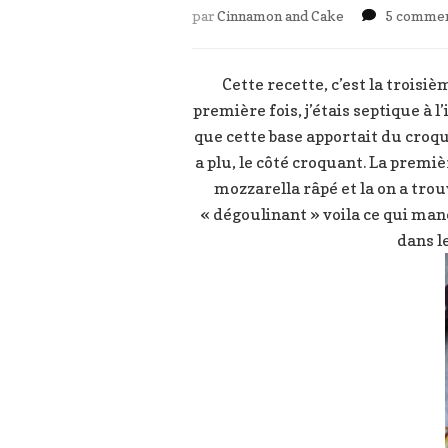
par
Cinnamon and Cake
5 commen
Cette recette, c’est la troisiè
première fois, j’étais septique à
que cette base apportait du croqua
a plu, le côté croquant. La premiè
mozzarella râpé et la on a trou
« dégoulinant » voila ce qui man
dans l