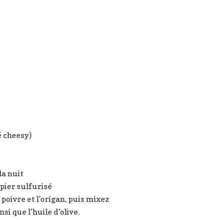
é cheesy)
la nuit
pier sulfurisé
e poivre et l’origan, puis mixez
si que l’huile d’olive.