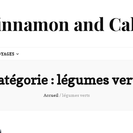
innamon and Ca
OYAGES
atégorie :
légumes ver
Accueil
/
légumes verts