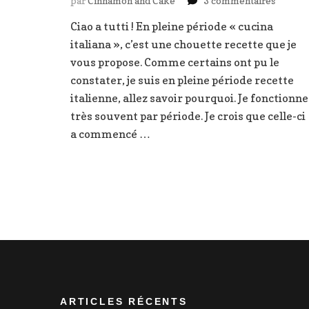
par
Cinnamon and Cake
3 commentaires
Pizze
Ciao a tutti ! En pleine période « cucina
verde:
italiana », c’est une chouette recette que je
crème
d’avoca
vous propose. Comme certains ont pu le
jambon
constater, je suis en pleine période recette
italienne, allez savoir pourquoi. Je fonctionne
très souvent par période. Je crois que celle-ci
a commencé …
ARTICLES RÉCENTS