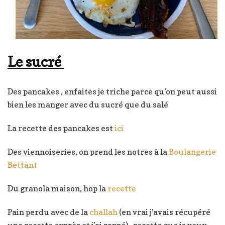
Le sucré
Des pancakes , enfaites je triche parce qu’on peut aussi
bien les manger avec du sucré que du salé
La recette des pancakes est
ici
Des viennoiseries, on prend les notres à la
Boulangerie
Bettant
Du granola maison, hop la
recette
Pain perdu avec de la
challah
(en vrai j’avais récupéré
une recette exprès et j’ai zappé) , recette que je veux