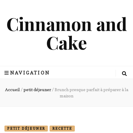
Cinnamon and
Cake
NAVIGATION
Accueil
/
petit déjeuner
/
Brunch presque parfait à préparer à la
maison
PETIT DÉJEUNER
RECETTE