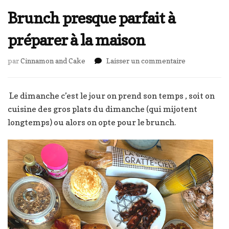
Brunch presque parfait à
préparer à la maison
sur
par
Cinnamon and Cake
Laisser un commentaire
Brunch
presque
parfait
Le dimanche c’est le jour on prend son temps , soit on
à
cuisine des gros plats du dimanche (qui mijotent
préparer
longtemps) ou alors on opte pour le brunch.
à
la
maison