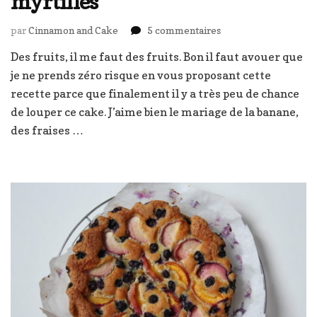
myrtilles
sur
par
Cinnamon and Cake
5 commentaires
Cake
Des fruits, il me faut des fruits. Bon il faut avouer que
aux
je ne prends zéro risque en vous proposant cette
bananes,
fraises
recette parce que finalement il y a très peu de chance
et
de louper ce cake. J’aime bien le mariage de la banane,
myrtilles
des fraises …