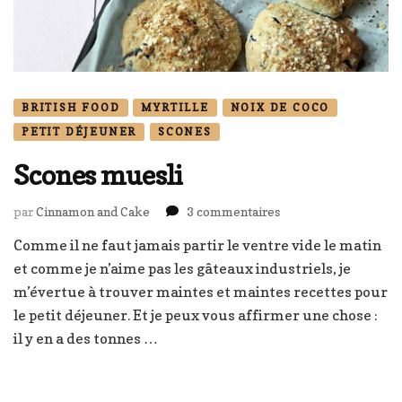
BRITISH FOOD
MYRTILLE
NOIX DE COCO
PETIT DÉJEUNER
SCONES
Scones muesli
sur
par
Cinnamon and Cake
3 commentaires
Scones
Comme il ne faut jamais partir le ventre vide le matin
muesli
et comme je n’aime pas les gâteaux industriels, je
m’évertue à trouver maintes et maintes recettes pour
le petit déjeuner. Et je peux vous affirmer une chose :
il y en a des tonnes …