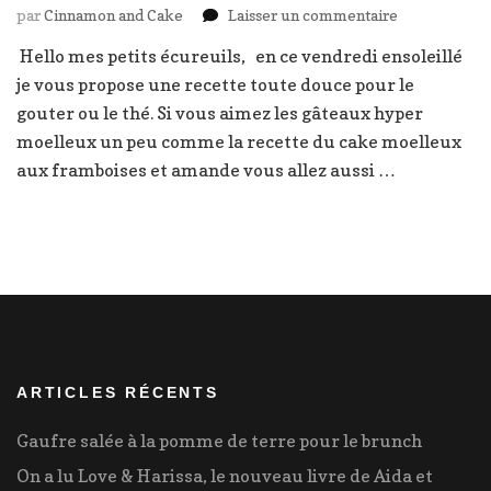
sur
par
Cinnamon and Cake
Laisser un commentaire
Financier
Hello mes petits écureuils, en ce vendredi ensoleillé
myrtille
je vous propose une recette toute douce pour le
citron
gouter ou le thé. Si vous aimez les gâteaux hyper
moelleux un peu comme la recette du cake moelleux
aux framboises et amande vous allez aussi …
ARTICLES RÉCENTS
Gaufre salée à la pomme de terre pour le brunch
On a lu Love & Harissa, le nouveau livre de Aida et