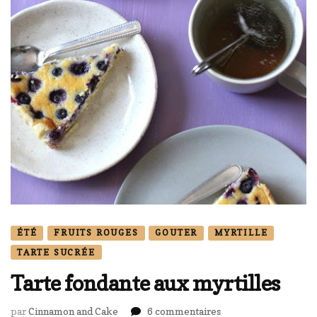
ÉTÉ
FRUITS ROUGES
GOUTER
MYRTILLE
TARTE SUCRÉE
Tarte fondante aux myrtilles
sur
par
Cinnamon and Cake
6 commentaires