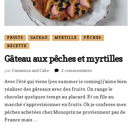
FRUITS
GATEAU
MYRTILLE
PÊCHES
RECETTE
Gâteau aux pêches et myrtilles
sur
par
Cinnamon and Cake
2 commentaires
Gâteau
Avec l’été qui viens (yes summer is coming) j’aime bien
aux
réaliser des gâteaux avec des fruits. On range le
pêches
et
chocolat quelques temps au placard. Et on file au
myrtilles
marché s’approvisionner en fruits. Ok je confesse mes
pêches achetées chez Monoprix ne proviennent pas de
France mais …