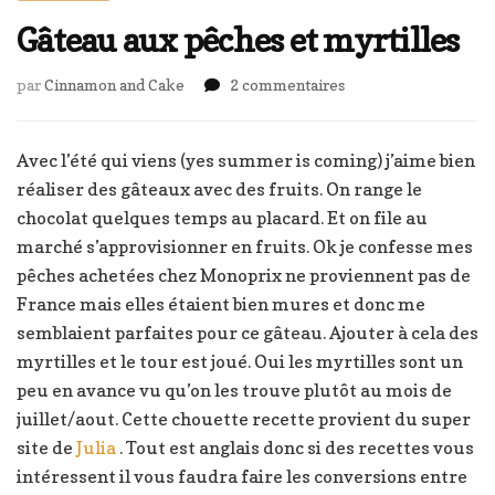
Gâteau aux pêches et myrtilles
sur
par
Cinnamon and Cake
2 commentaires
Gâteau
aux
pêches
Avec l’été qui viens (yes summer is coming) j’aime bien
et
réaliser des gâteaux avec des fruits. On range le
myrtilles
chocolat quelques temps au placard. Et on file au
marché s’approvisionner en fruits. Ok je confesse mes
pêches achetées chez Monoprix ne proviennent pas de
France mais elles étaient bien mures et donc me
semblaient parfaites pour ce gâteau. Ajouter à cela des
myrtilles et le tour est joué. Oui les myrtilles sont un
peu en avance vu qu’on les trouve plutôt au mois de
juillet/aout. Cette chouette recette provient du super
site de
Julia
. Tout est anglais donc si des recettes vous
intéressent il vous faudra faire les conversions entre