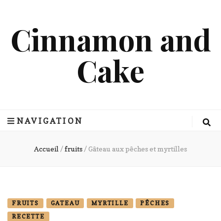
Cinnamon and
Cake
NAVIGATION
Accueil
/
fruits
/
Gâteau aux pêches et myrtilles
FRUITS
GATEAU
MYRTILLE
PÊCHES
RECETTE