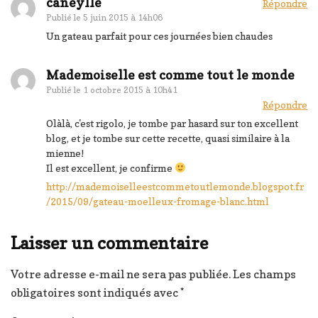
Mélanger jusqu’à ce que la farine se soit bien intégrée. 
caneylle
Répondre
Publié le
5 juin 2015 à 14h06
vitesse forte
Un gateau parfait pour ces journées bien chaudes
Transférer votre pâte à gâteau dans un moule à manque
diamètre (ou vous aurez mis du papier cuisson au préala
Mademoiselle est comme tout le monde
Recouvrir avec vos tranches de pêches et répartir les my
Publié le
1 octobre 2015 à 10h41
tout d’une cuillère à café de sucre en poudre
Répondre
Enfourner pendant 50-60 min jusqu’à ce que votre gâtea
Olàlà, c'est rigolo, je tombe par hasard sur ton excellent
couleur dorée
blog, et je tombe sur cette recette, quasi similaire à la
Laisser le refroidir
mienne!
Chez nous il a même pas tenu trois jours !
Il est excellent, je confirme
http://mademoiselleestcommetoutlemonde.blogspot.fr
/2015/09/gateau-moelleux-fromage-blanc.html
Laisser un commentaire
Votre adresse e-mail ne sera pas publiée.
Les champs
obligatoires sont indiqués avec
*