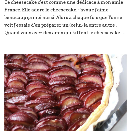
Ce cheesecake c’est comme une dédicace à mon amie
d’été
France. Elle adore le cheesecake, j’avoue j’aime
aux
abricots
beaucoup ça moi aussi. Alors à chaque fois que l’on se
voit j’essaie d’en préparer un (celui-la entre autre .
Quand vous avez des amis qui kiffent le cheesecake …