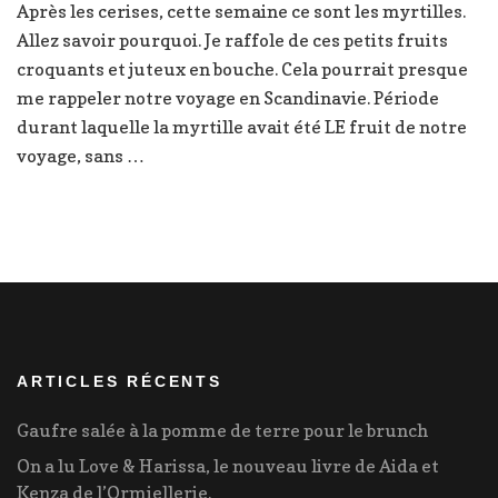
Après les cerises, cette semaine ce sont les myrtilles.
fondante
Allez savoir pourquoi. Je raffole de ces petits fruits
aux
myrtilles
croquants et juteux en bouche. Cela pourrait presque
me rappeler notre voyage en Scandinavie. Période
durant laquelle la myrtille avait été LE fruit de notre
voyage, sans …
ARTICLES RÉCENTS
Gaufre salée à la pomme de terre pour le brunch
On a lu Love & Harissa, le nouveau livre de Aida et
Kenza de l’Ormiellerie.