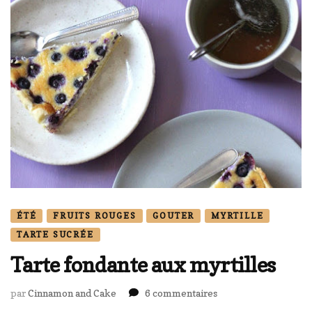
ÉTÉ
FRUITS ROUGES
GOUTER
MYRTILLE
TARTE SUCRÉE
Tarte fondante aux myrtilles
sur
par
Cinnamon and Cake
6 commentaires
Tarte