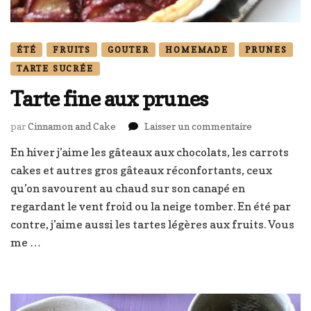
ÉTÉ
FRUITS
GOUTER
HOMEMADE
PRUNES
TARTE SUCRÉE
Tarte fine aux prunes
sur
par
Cinnamon and Cake
Laisser un commentaire
Tarte
En hiver j’aime les gâteaux aux chocolats, les carrots
fine
cakes et autres gros gâteaux réconfortants, ceux
aux
prunes
qu’on savourent au chaud sur son canapé en
regardant le vent froid ou la neige tomber. En été par
contre, j’aime aussi les tartes légères aux fruits. Vous
me …