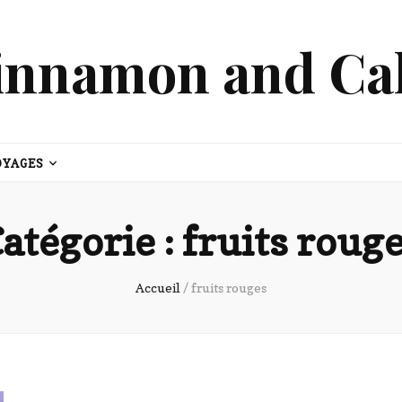
innamon and Ca
OYAGES
atégorie :
fruits roug
Accueil
/
fruits rouges