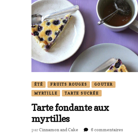
ÉTÉ
FRUITS ROUGES
GOUTER
MYRTILLE
TARTE SUCRÉE
Tarte fondante aux
myrtilles
sur
par
Cinnamon and Cake
6 commentaires
Tarte