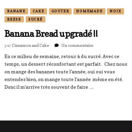
BANANE
CAKE
GOUTER
HOMEMADE
NOIX
REESE
SUCRÉ
Banana Bread upgradé !!
sur
par
Cinnamon and Cake
Un commentaire
Banana
En ce milieu de semaine, retour à du sucré. Avec ce
Bread
temps, un dessert réconfortant est parfait. Chez nous
upgradé
!!
on mange des bananes toute l’année, oui oui vous
entendez bien, on mange toute l’année même en été.
Donc il m’arrive très souvent de faire …