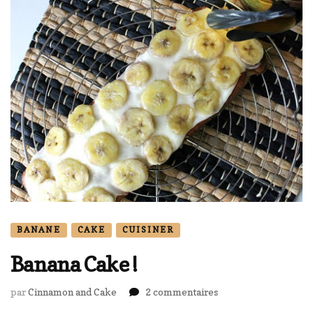
BANANE
CAKE
CUISINER
Banana Cake !
sur
par
Cinnamon and Cake
2 commentaires
Banana