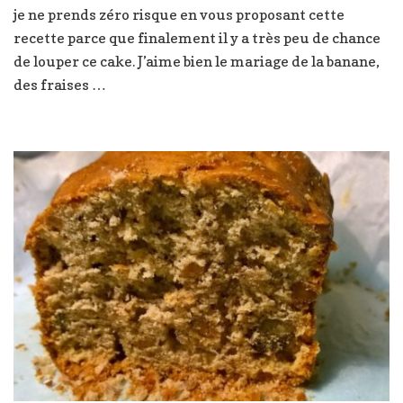
je ne prends zéro risque en vous proposant cette
bananes,
fraises
recette parce que finalement il y a très peu de chance
et
de louper ce cake. J’aime bien le mariage de la banane,
myrtilles
des fraises …