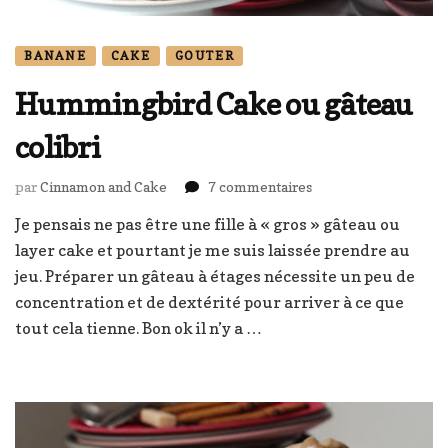
BANANE
CAKE
GOUTER
Hummingbird Cake ou gâteau
colibri
sur
par
Cinnamon and Cake
7 commentaires
Hummingbird
Je pensais ne pas être une fille à « gros » gâteau ou
Cake
layer cake et pourtant je me suis laissée prendre au
ou
gâteau
jeu. Préparer un gâteau à étages nécessite un peu de
colibri
concentration et de dextérité pour arriver à ce que
tout cela tienne. Bon ok il n’y a …