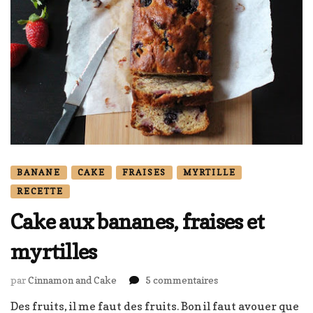
BANANE
CAKE
FRAISES
MYRTILLE
RECETTE
Cake aux bananes, fraises et
myrtilles
sur
par
Cinnamon and Cake
5 commentaires
Cake
Des fruits, il me faut des fruits. Bon il faut avouer que
aux