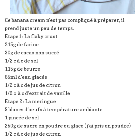
Ce banana cream n’est pas compliqué à préparer, il
prend juste un peu de temps.
Etape1 : La flaky crust
215g de farine
30g de cacao non sucré
1/2 c à c de sel
115g de beurre
65ml d’eau glacée
1/2 c à c de jus de citron
1/2 c à c d’extrait de vanille
Etape 2 : La meringue
5 blancs d’oeufs à température ambiante
1 pincée de sel
250g de sucre en poudre ou glace ( j’ai pris en poudre)
1/2 c à c de jus de citron