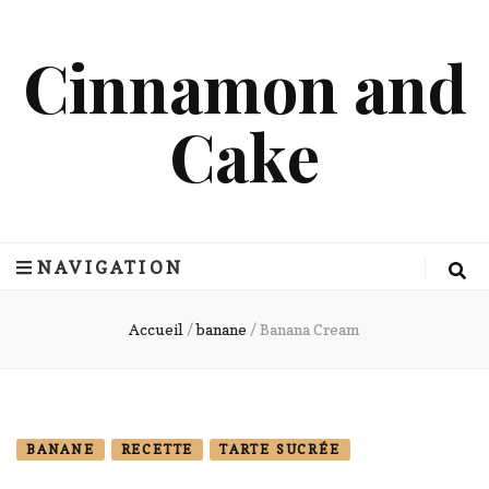
Cinnamon and
Cake
NAVIGATION
Accueil
/
banane
/
Banana Cream
BANANE
RECETTE
TARTE SUCRÉE