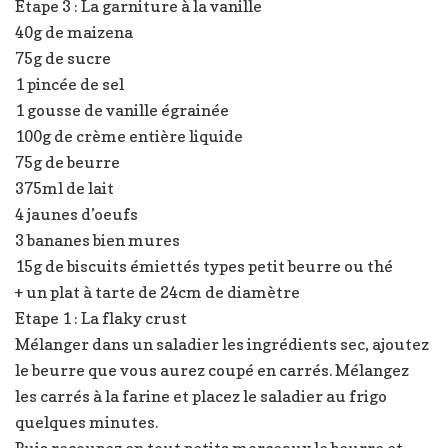
Etape 3 : La garniture à la vanille
40g de maizena
75g de sucre
1 pincée de sel
1 gousse de vanille égrainée
100g de crème entière liquide
75g de beurre
375ml de lait
4 jaunes d’oeufs
3 bananes bien mures
15g de biscuits émiettés types petit beurre ou thé
+ un plat à tarte de 24cm de diamètre
Etape 1 : La flaky crust
Mélanger dans un saladier les ingrédients sec, ajoutez
le beurre que vous aurez coupé en carrés. Mélangez
les carrés à la farine et placez le saladier au frigo
quelques minutes.
Puis recoupez en tout petits morceaux le beurre et