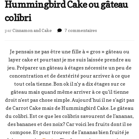
Hummingbird Cake ou gâteau
colibri
sur
par
Cinnamon and Cake
7 commentaires
Hummingbird
Cake
ou
Je pensais ne pas être une fille à « gros » gâteau ou
gâteau
layer cake et pourtant je me suis laissée prendre au
colibri
jeu. Préparer un gâteau à étages nécessite un peu de
concentration et de dextérité pour arriver à ce que
tout cela tienne. Bon ok il n’y a dix étages sur ce
gâteau mais quand même arriver à ce qu’il tienne
droit n’est pas chose simple. Aujourd’hui il ne s’agit pas
de Carrot Cake mais de Hummingbird Cake. Le gâteau
du colibri. Est ce que les colibris savourent de l’ananas,
des bananes et des noix? Car voici les fruits dont il se
compose. Et pour trouver de l’ananas bien fruité je