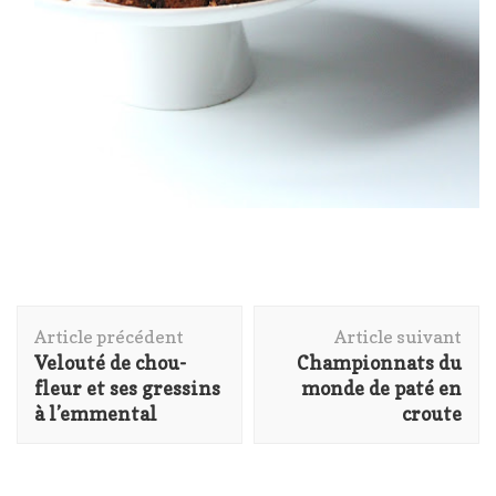
Navigation
Article précédent
Article suivant
d'article
Velouté de chou-
Championnats du
fleur et ses gressins
monde de paté en
à l’emmental
croute