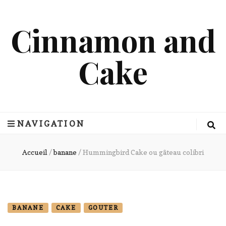
Cinnamon and
Cake
NAVIGATION
Accueil
/
banane
/
Hummingbird Cake ou gâteau colibri
BANANE
CAKE
GOUTER