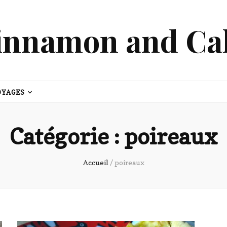
innamon and Ca
OYAGES
Catégorie :
poireaux
Accueil
/
poireaux