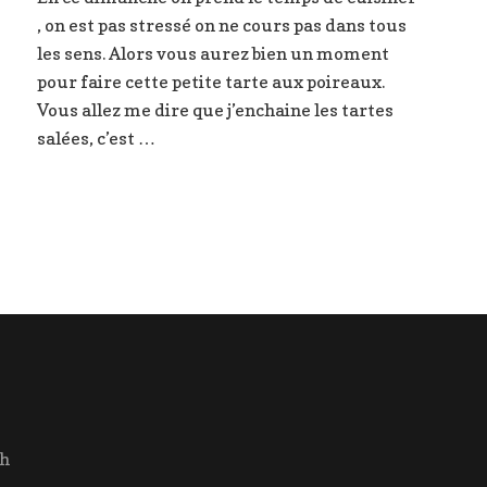
aux
, on est pas stressé on ne cours pas dans tous
poireaux
ux
à
les sens. Alors vous aurez bien un moment
la
pour faire cette petite tarte aux poireaux.
moutarde
Vous allez me dire que j’enchaine les tartes
salées, c’est …
ch