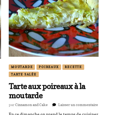
MOUTARDE
POIREAUX
RECETTE
TARTE SALÉE
Tarte aux poireaux à la
moutarde
sur
par
Cinnamon and Cake
Laisser un commentaire
Tarte
En ce dimanche on prend le temps de cuisiner