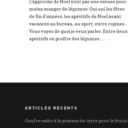
L’approche de Noel n’est pas une excuse pour
d’hiver
moins manger de légumes. Oui oui les fêtes
poirea
patate
de fin d’années, les apéritifs de Noel avant
douce
vacances au bureau, au sport, entre copines.
Vous voyez de quoi je veux parler. Entre deux
apéritifs on profite des légumes …
ARTICLES RÉCENTS
Gaufre salée à la pomme de terre pour le brun