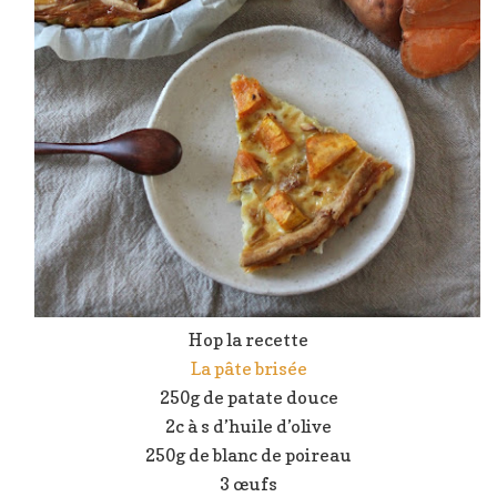
Hop la recette
La pâte brisée
250g de patate douce
2c à s d’huile d’olive
250g de blanc de poireau
3 œufs