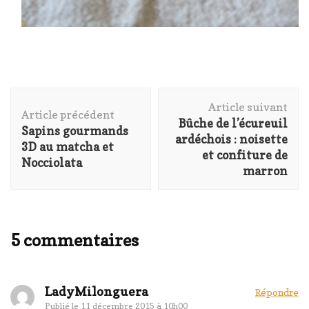
Navigation
Article suivant
d'article
Article précédent
Bûche de l’écureuil
Sapins gourmands
ardéchois : noisette
3D au matcha et
et confiture de
Nocciolata
marron
5 commentaires
LadyMilonguera
Répondre
Publié le
11 décembre 2015 à 10h00