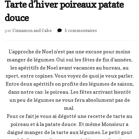
Tarte d’hiver poireaux patate
douce
sur
par
Cinnamon and Cake
5 commentaires
Tarte
d’hiver
poireaux
L’approche de Noel n’est pas une excuse pour moins
patate
manger de légumes. Oui oui les fêtes de fin d’années,
douce
les apéritifs de Noel avant vacances au bureau, au
sport, entre copines. Vous voyez de quoi je veux parler.
Entre deux apéritifs on profite des légumes de saison,
dans notre cas: le poireau. Les fêtes arrivant bientôt
un peu de légumes ne vous fera absolument pas de
mal.
Pour ce fait je vous ai dégotté une recette de tarte au
poireau et à la patate douce. Et même Monsieur a
daigné manger de la tarte aux légumes. Le petit gout