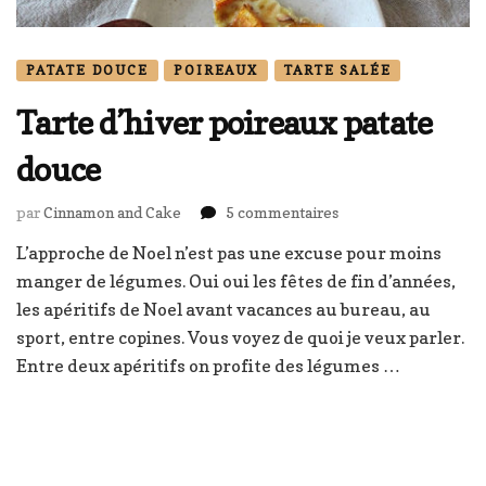
PATATE DOUCE
POIREAUX
TARTE SALÉE
Tarte d’hiver poireaux patate
douce
sur
par
Cinnamon and Cake
5 commentaires
Tarte
L’approche de Noel n’est pas une excuse pour moins
d’hiver
manger de légumes. Oui oui les fêtes de fin d’années,
poireaux
patate
les apéritifs de Noel avant vacances au bureau, au
douce
sport, entre copines. Vous voyez de quoi je veux parler.
Entre deux apéritifs on profite des légumes …