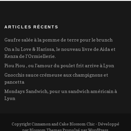
ARTICLES RÉCENTS
Gaufre salée à la pomme de terre pour le brunch
On a lu Love & Harissa, le nouveau livre de Aida et
Kenza de l’Ormiellerie.
Piou Piou , ou l’amour du poulet frit arrive à Lyon
Gnocchis sauce crémeuse aux champignons et
pancetta
Mondays Sandwich, pour un sandwich américain à
Lyon
Copyright Cinnamon and Cake
Blossom Chic - Développé
par
Blossom Themes
.Propulsé par
WordPress
.