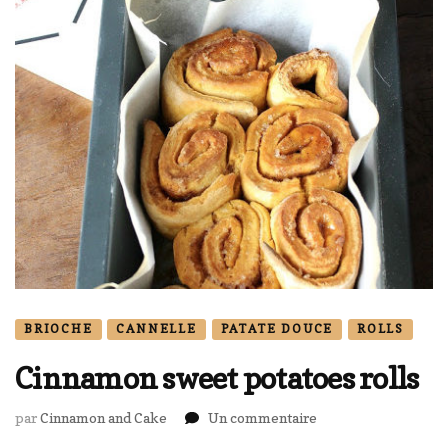
BRIOCHE
CANNELLE
PATATE DOUCE
ROLLS
Cinnamon sweet potatoes rolls
sur
par
Cinnamon and Cake
Un commentaire
Cinnamon