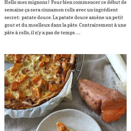
Hello mes mignons ! Pour bien commencer ce début de
sweet
semaine ça sera cinnamon rolls avec un ingrédient
potatoes
rolls
secret: patate douce. La patate douce amène un petit
gout et du moelleux dans la pâte. Contrairement à une
pâte à rolls, il n’y a pas de temps …