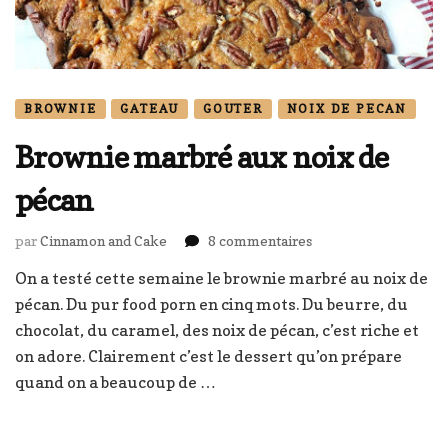
BROWNIE
GATEAU
GOUTER
NOIX DE PECAN
Brownie marbré aux noix de
pécan
sur
par
Cinnamon and Cake
8 commentaires
Brownie
On a testé cette semaine le brownie marbré au noix de
marbré
pécan. Du pur food porn en cinq mots. Du beurre, du
aux
noix
chocolat, du caramel, des noix de pécan, c’est riche et
de
on adore. Clairement c’est le dessert qu’on prépare
pécan
quand on a beaucoup de …