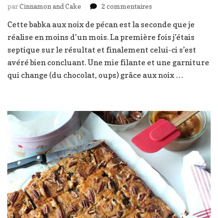
sur
par
Cinnamon and Cake
2 commentaires
Babka
Cette babka aux noix de pécan est la seconde que je
aux
réalise en moins d’un mois. La première fois j’étais
noix
de
septique sur le résultat et finalement celui-ci s’est
pécan
avéré bien concluant. Une mie filante et une garniture
idéale
qui change (du chocolat, oups) grâce aux noix …
pour
le
petit
déjeuner