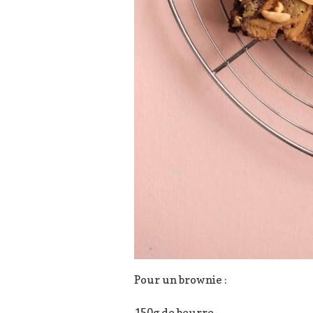
Pour un brownie :
150g de beurre