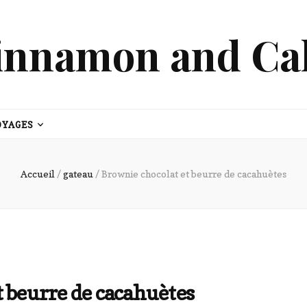
innamon and Ca
OYAGES
Accueil
/
gateau
/
Brownie chocolat et beurre de cacahuètes
t beurre de cacahuètes