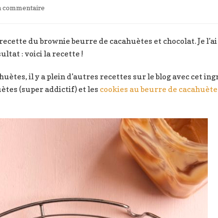
sur
un commentaire
Brownie
chocolat
et
cette du brownie beurre de cacahuètes et chocolat. Je l’ai
beurre
ltat : voici la recette !
de
cacahuètes
uètes, il y a plein d’autres recettes sur le blog avec cet i
tes (super addictif) et les
cookies au beurre de cacahuète