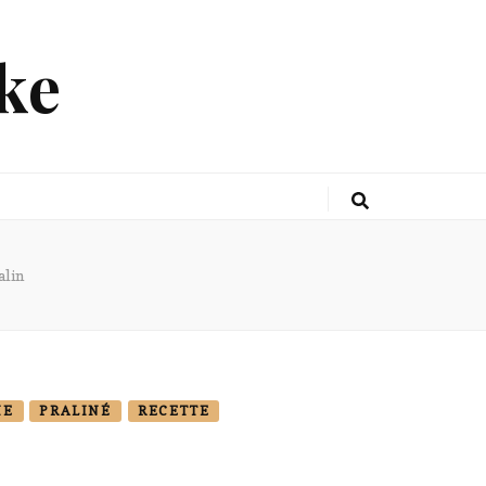
ke
alin
IE
PRALINÉ
RECETTE