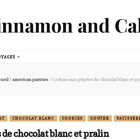
innamon and Ca
OYAGES
ueil
/
american pastries
/
Cookies aux pépites de chocolat blanc et pr
AT
CHOCOLAT BLANC
COOKIES
GOUTER
PATISSER
 de chocolat blanc et pralin