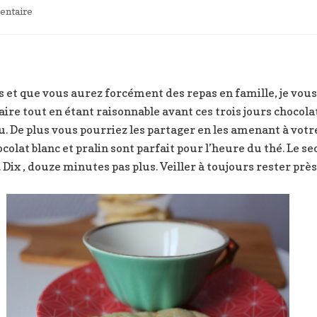
sur
ntaire
Cookies
aux
pépites
de
chocolat
et que vous aurez forcément des repas en famille, je vous
blanc
ire tout en étant raisonnable avant ces trois jours chocola
et
u. De plus vous pourriez les partager en les amenant à votre
pralin
colat blanc et pralin sont parfait pour l’heure du thé. Le se
Dix , douze minutes pas plus. Veiller à toujours rester près