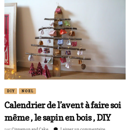
DIY
NOEL
Calendrier de l’avent à faire soi
même , le sapin en bois , DIY
sur
par
Cinnamon and Cake
Laisser un commentaire