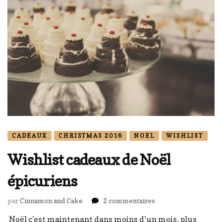
CADEAUX
CHRISTMAS 2016
NOEL
WISHLIST
Wishlist cadeaux de Noël
épicuriens
sur
par
Cinnamon and Cake
2 commentaires
Wishlist
Noël c’est maintenant dans moins d’un mois, plus
cadeaux