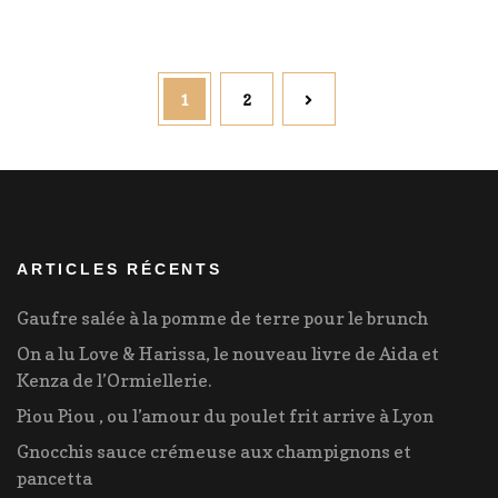
Pagination
Page
Page
1
2
des
publications
ARTICLES RÉCENTS
Gaufre salée à la pomme de terre pour le brunch
On a lu Love & Harissa, le nouveau livre de Aida et
Kenza de l’Ormiellerie.
Piou Piou , ou l’amour du poulet frit arrive à Lyon
Gnocchis sauce crémeuse aux champignons et
pancetta