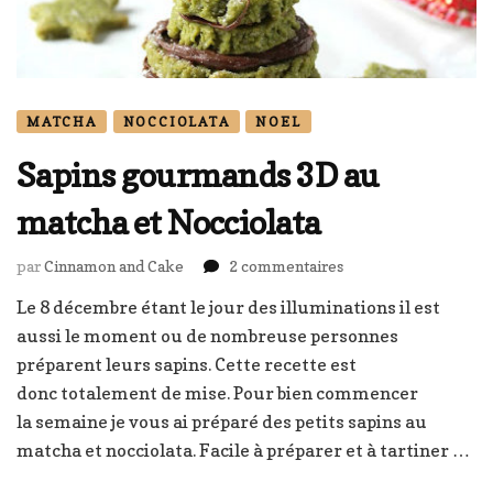
MATCHA
NOCCIOLATA
NOEL
Sapins gourmands 3D au
matcha et Nocciolata
sur
par
Cinnamon and Cake
2 commentaires
Sapins
Le 8 décembre étant le jour des illuminations il est
gourmands
aussi le moment ou de nombreuse personnes
3D
au
préparent leurs sapins. Cette recette est
matcha
donc totalement de mise. Pour bien commencer
et
la semaine je vous ai préparé des petits sapins au
Nocciolata
matcha et nocciolata. Facile à préparer et à tartiner …