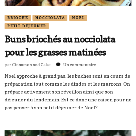
BRIOCHE
NOCCIOLATA
NOEL
PETIT DÉJEUNER
Buns briochés au nocciolata
pour les grasses matinées
sur
par
Cinnamon and Cake
Un commentaire
Buns
Noel approche à grand pas, les buches sont en cours de
briochés
préparation tout comme les dindes et les marrons. On
au
nocciolata
prépare activement son réveillon ainsi que son
pour
déjeuner du lendemain. Est ce donc une raison pour ne
les
pas penser à son petit déjeuner de Noel? …
grasses
matinées