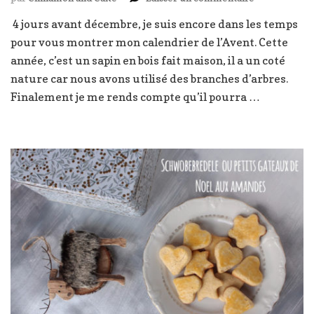
Calendrier
4 jours avant décembre, je suis encore dans les temps
de
pour vous montrer mon calendrier de l’Avent. Cette
l’avent
à
année, c’est un sapin en bois fait maison, il a un coté
faire
nature car nous avons utilisé des branches d’arbres.
soi
Finalement je me rends compte qu’il pourra …
même
,
le
sapin
en
bois
,
DIY