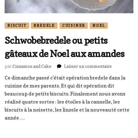
BISCUIT
BREDELE
CUISINER
NOEL
Schwobebredele ou petits
gâteaux de Noel aux amandes
sur
par
Cinnamon and Cake
Laisser un commentaire
Schwobebred
Ce dimanche passé c’était opération bredele dans la
ou
cuisine de mes parents. Et qui dit opération dit
petits
gâteaux
beaucoup de petits biscuits. Finalement nous avons
de
réalisé quatre sortes : les étoiles à la cannelle, les
Noel
biscuits à la noisette, les linzele et la nouveauté cette
aux
année …
amandes