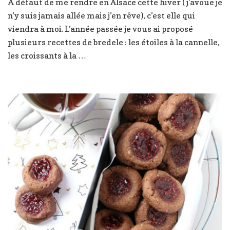
À défaut de me rendre en Alsace cette hiver ( j’avoue je
pour
n’y suis jamais allée mais j’en rêve), c’est elle qui
la
Saint-
viendra à moi. L’année passée je vous ai proposé
Nicolas
plusieurs recettes de bredele : les étoiles à la cannelle,
les croissants à la …