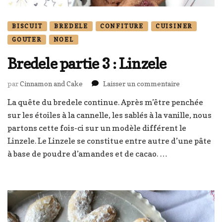
BISCUIT
BREDELE
CONFITURE
CUISINER
GOUTER
NOEL
Bredele partie 3 : Linzele
sur
par
Cinnamon and Cake
Laisser un commentaire
Bredele
La quête du bredele continue. Après m’être penchée
partie
sur les étoiles à la cannelle, les sablés à la vanille, nous
3
:
partons cette fois-ci sur un modèle différent le
Linzele
Linzele. Le Linzele se constitue entre autre d’une pâte
à base de poudre d’amandes et de cacao. …