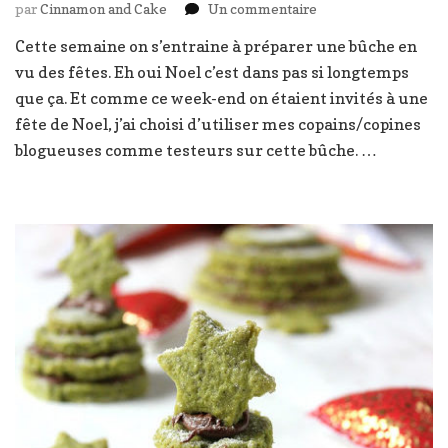
sur
par
Cinnamon and Cake
Un commentaire
Bûche
Cette semaine on s’entraine à préparer une bûche en
de
vu des fêtes. Eh oui Noel c’est dans pas si longtemps
l’écureuil
ardéchois
que ça. Et comme ce week-end on étaient invités à une
:
fête de Noel, j’ai choisi d’utiliser mes copains/copines
noisette
blogueuses comme testeurs sur cette bûche. …
et
confiture
de
marron