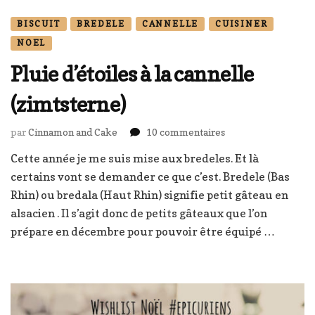
BISCUIT
BREDELE
CANNELLE
CUISINER
NOEL
Pluie d’étoiles à la cannelle
(zimtsterne)
sur
par
Cinnamon and Cake
10 commentaires
Pluie
Cette année je me suis mise aux bredeles. Et là
d’étoiles
certains vont se demander ce que c’est. Bredele (Bas
à
la
Rhin) ou bredala (Haut Rhin) signifie petit gâteau en
cannelle
alsacien . Il s’agit donc de petits gâteaux que l’on
(zimtsterne)
prépare en décembre pour pouvoir être équipé …