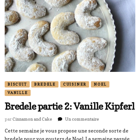
BISCUIT
BREDELE
CUISINER
NOEL
VANILLE
Bredele partie 2: Vanille Kipferl
sur
par
Cinnamon and Cake
Un commentaire
Bredele
Cette semaine je vous propose une seconde sorte de
partie
bredele pour vos gouters de Noel. La semaine passée
2: