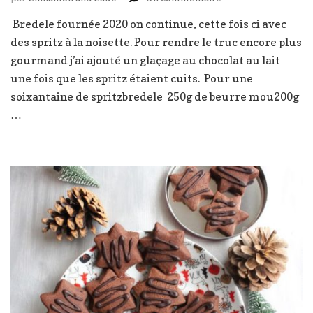
Spritz
Bredele fournée 2020 on continue, cette fois ci avec
à
des spritz à la noisette. Pour rendre le truc encore plus
la
noisette
gourmand j’ai ajouté un glaçage au chocolat au lait
,
une fois que les spritz étaient cuits. Pour une
glaçage
soixantaine de spritzbredele 250g de beurre mou200g
chocolat
…