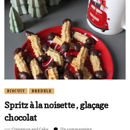
BISCUIT
BREDELE
Spritz à la noisette , glaçage
chocolat
sur
par
Cinnamon and Cake
Un commentaire