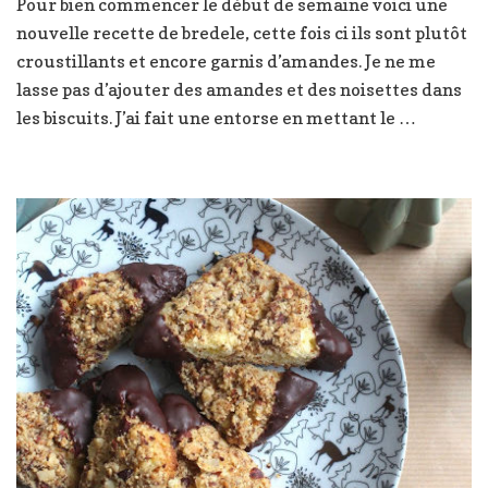
Pour bien commencer le début de semaine voici une
2019
nouvelle recette de bredele, cette fois ci ils sont plutôt
:
Pumpernickel
croustillants et encore garnis d’amandes. Je ne me
lasse pas d’ajouter des amandes et des noisettes dans
les biscuits. J’ai fait une entorse en mettant le …