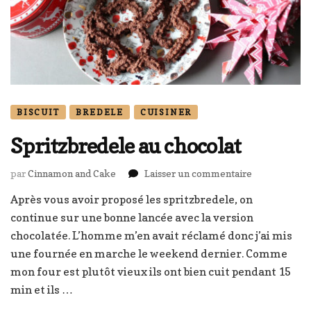
BISCUIT
BREDELE
CUISINER
Spritzbredele au chocolat
sur
par
Cinnamon and Cake
Laisser un commentaire
Spritzbredel
Après vous avoir proposé les spritzbredele, on
au
continue sur une bonne lancée avec la version
chocolat
chocolatée. L’homme m’en avait réclamé donc j’ai mis
une fournée en marche le weekend dernier. Comme
mon four est plutôt vieux ils ont bien cuit pendant 15
min et ils …