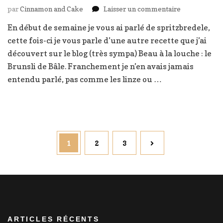
sur
par
Cinnamon and Cake
Laisser un commentaire
Brunsli
En début de semaine je vous ai parlé de spritzbredele,
de
cette fois-ci je vous parle d’une autre recette que j’ai
Bâle
découvert sur le blog (très sympa) Beau à la louche : le
Brunsli de Bâle. Franchement je n’en avais jamais
entendu parlé, pas comme les linze ou …
Pagination
Page
Page
Page
1
2
3
des
publications
ARTICLES RÉCENTS