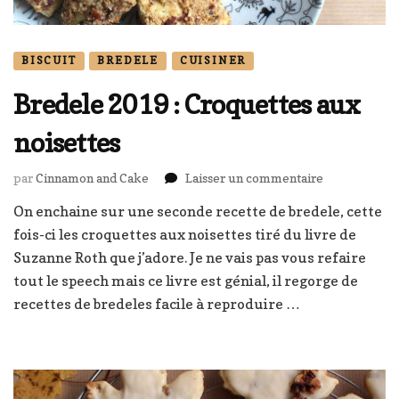
BISCUIT
BREDELE
CUISINER
Bredele 2019 : Croquettes aux
noisettes
sur
par
Cinnamon and Cake
Laisser un commentaire
Bredele
On enchaine sur une seconde recette de bredele, cette
2019
fois-ci les croquettes aux noisettes tiré du livre de
:
Croquettes
Suzanne Roth que j’adore. Je ne vais pas vous refaire
aux
tout le speech mais ce livre est génial, il regorge de
noisettes
recettes de bredeles facile à reproduire …