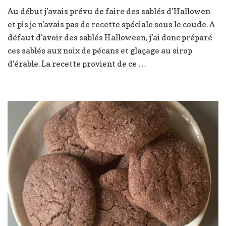
Sablés
Au début j’avais prévu de faire des sablés d’Hallowen
aux
et pis je n’avais pas de recette spéciale sous le coude. A
noix
de
défaut d’avoir des sablés Halloween, j’ai donc préparé
pécans
ces sablés aux noix de pécans et glaçage au sirop
et
d’érable. La recette provient de ce …
sirop
d’érable