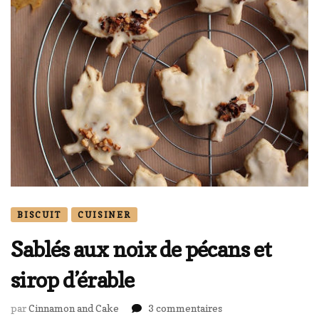
BISCUIT
CUISINER
Sablés aux noix de pécans et
sirop d’érable
sur
par
Cinnamon and Cake
3 commentaires