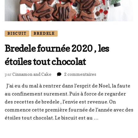
BISCUIT
BREDELE
Bredele fournée 2020 , les
étoiles tout chocolat
sur
par
Cinnamon and Cake
2 commentaires
Bredele
J’ai eu du mal à rentrer dans l’esprit de Noel, la faute
fournée
au confinement surement. Puis à force de regarder
2020
,
des recettes de bredele , l’envie est revenue. On
les
commence cette première fournée de l’année avec des
étoiles
étoiles tout chocolat. Le biscuit est au …
tout
chocolat