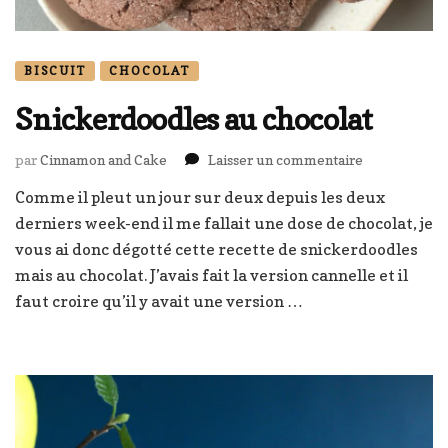
BISCUIT
CHOCOLAT
Snickerdoodles au chocolat
sur
par
Cinnamon and Cake
Laisser un commentaire
Snickerdood
Comme il pleut un jour sur deux depuis les deux
au
derniers week-end il me fallait une dose de chocolat, je
chocolat
vous ai donc dégotté cette recette de snickerdoodles
mais au chocolat. J’avais fait la version cannelle et il
faut croire qu’il y avait une version …