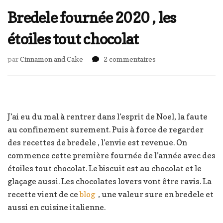
Bredele fournée 2020 , les
étoiles tout chocolat
sur
par
Cinnamon and Cake
2 commentaires
Bredele
fournée
2020
,
les
J’ai eu du mal à rentrer dans l’esprit de Noel, la faute
étoiles
au confinement surement. Puis à force de regarder
tout
des recettes de bredele , l’envie est revenue. On
chocolat
commence cette première fournée de l’année avec des
étoiles tout chocolat. Le biscuit est au chocolat et le
glaçage aussi. Les chocolates lovers vont être ravis. La
recette vient de ce
blog
, une valeur sure en bredele et
aussi en cuisine italienne.