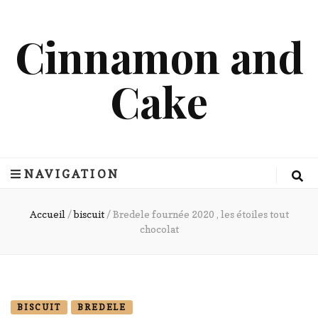
Cinnamon and
Cake
NAVIGATION
Accueil
/
biscuit
/
Bredele fournée 2020 , les étoiles tout
chocolat
BISCUIT
BREDELE