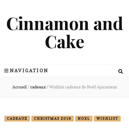
Cinnamon and
Cake
NAVIGATION
Accueil
/
cadeaux
/
Wishlist cadeaux de Noël épicuriens
CADEAUX
CHRISTMAS 2016
NOEL
WISHLIST