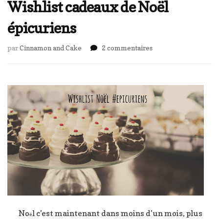
Wishlist cadeaux de Noël
épicuriens
sur
par
Cinnamon and Cake
2 commentaires
Wishlist
cadeaux
de
Noël
épicuriens
No
l c’est maintenant dans moins d’un mois, plus
ë