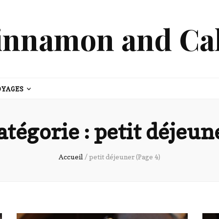
innamon and Ca
OYAGES
atégorie :
petit déjeun
Accueil
/
petit déjeuner
(Page 4)