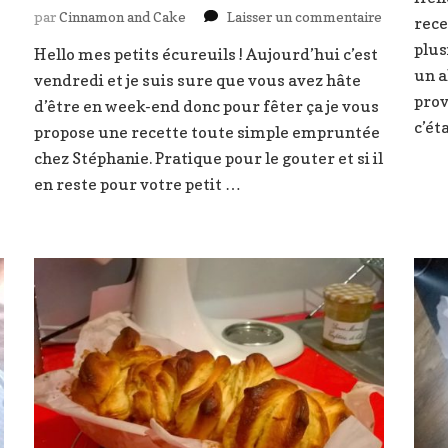
Double
sur
par
Cinnamon and Cake
Laisser un commentaire
chocolate
rece
Muffins
muffin
plus
Hello mes petits écureuils ! Aujourd’hui c’est
oreo
un a
vendredi et je suis sure que vous avez hâte
coeur
nocciolata
prov
d’être en week-end donc pour fêter ça je vous
c’ét
propose une recette toute simple empruntée
chez Stéphanie. Pratique pour le gouter et si il
en reste pour votre petit …