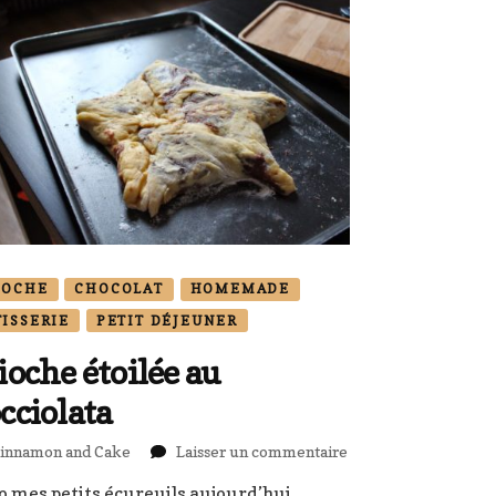
IOCHE
CHOCOLAT
HOMEMADE
TISSERIE
PETIT DÉJEUNER
ioche étoilée au
cciolata
sur
innamon and Cake
Laisser un commentaire
Brioche
o mes petits écureuils aujourd’hui