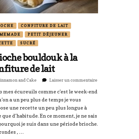
IOCHE
CONFITURE DE LAIT
MEMADE
PETIT DÉJEUNER
CETTE
SUCRÉ
ioche bouldouk à la
nfiture de lait
sur
innamon and Cake
Laisser un commentaire
Brioche
o mes écureuils comme c’est le week-end
bouldouk
u’on a un peu plus de temps je vous
à
la
ose une recette un peu plus longue à
confiture
e que d’habitude. En ce moment, je ne sais
de
pourquoi je suis dans une période brioche.
lait
rondes , …