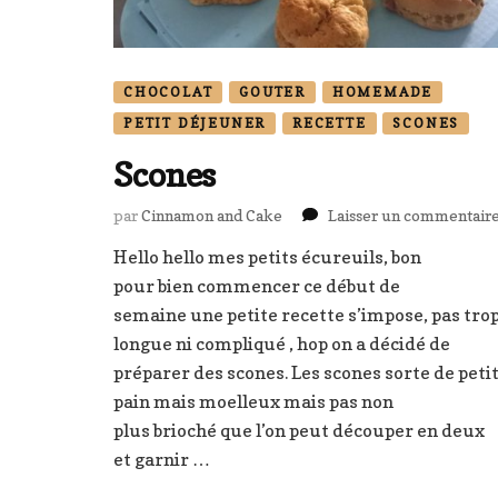
CHOCOLAT
GOUTER
HOMEMADE
PETIT DÉJEUNER
RECETTE
SCONES
Scones
par
Cinnamon and Cake
Laisser un commentair
Hello hello mes petits écureuils, bon
pour bien commencer ce début de
semaine une petite recette s’impose, pas tro
longue ni compliqué , hop on a décidé de
préparer des scones. Les scones sorte de peti
pain mais moelleux mais pas non
plus brioché que l’on peut découper en deux
et garnir …