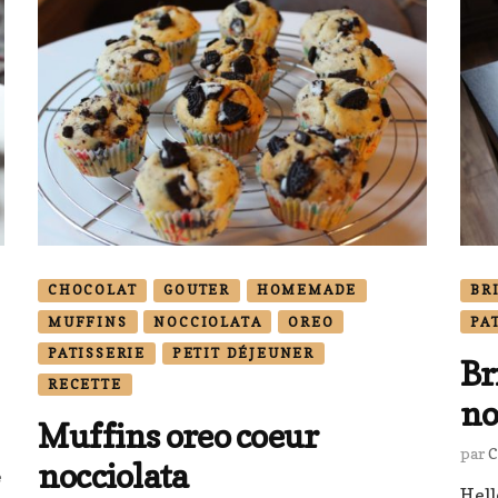
CHOCOLAT
GOUTER
HOMEMADE
BR
MUFFINS
NOCCIOLATA
OREO
PA
PATISSERIE
PETIT DÉJEUNER
Br
RECETTE
no
Muffins oreo coeur
par
C
nocciolata
sur
e
Hell