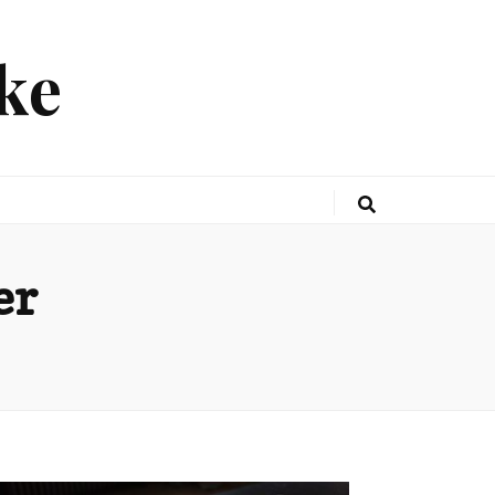
ke
er