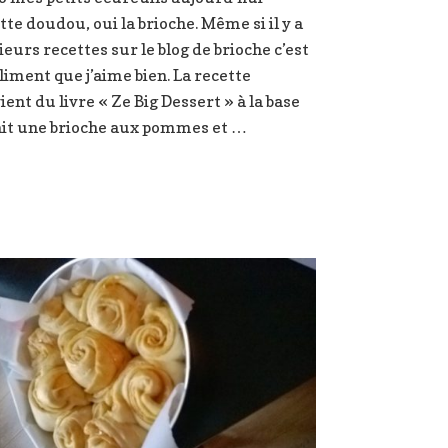
étoilée
tte doudou, oui la brioche. Même si il y a
au
nocciolata
ieurs recettes sur le blog de brioche c’est
liment que j’aime bien. La recette
ient du livre « Ze Big Dessert » à la base
ait une brioche aux pommes et …