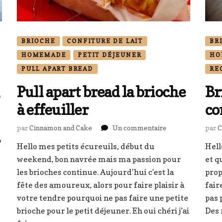
BRIOCHE
CONFITURE DE LAIT
BR
HOMEMADE
PETIT DÉJEUNER
HO
PULL APART BREAD
RE
Pull apart bread la brioche
Br
sur
e
à effeuiller
co
Scones
sur
par
Cinnamon and Cake
Un commentaire
par
C
Pull
p
Hello mes petits écureuils, début du
Hell
apart
weekend, bon navrée mais ma passion pour
bread
et q
t
la
les brioches continue. Aujourd’hui c’est la
prop
brioche
fête des amoureux, alors pour faire plaisir à
fair
à
votre tendre pourquoi ne pas faire une petite
pas 
effeuiller
brioche pour le petit déjeuner. Eh oui chéri j’ai
Des 