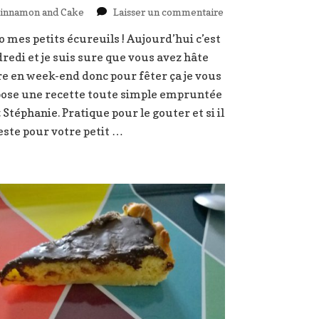
sur
innamon and Cake
Laisser un commentaire
Muffins
o mes petits écureuils ! Aujourd’hui c’est
oreo
redi et je suis sure que vous avez hâte
coeur
nocciolata
re en week-end donc pour fêter ça je vous
ose une recette toute simple empruntée
 Stéphanie. Pratique pour le gouter et si il
este pour votre petit …