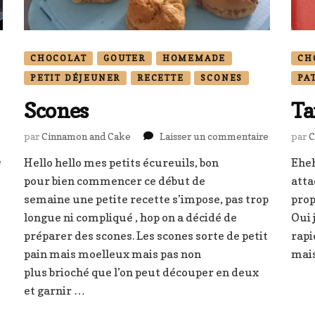
CHOCOLAT
GOUTER
HOMEMADE
CH
PETIT DÉJEUNER
RECETTE
SCONES
PA
Scones
Ta
sur
par
Cinnamon and Cake
Laisser un commentaire
par
C
Scones
sur
e
Hello hello mes petits écureuils, bon
Eheh
Brioche
pour bien commencer ce début de
atta
étoilée
semaine une petite recette s’impose, pas trop
prop
au
longue ni compliqué , hop on a décidé de
Oui 
nocciolata
préparer des scones. Les scones sorte de petit
rapi
pain mais moelleux mais pas non
mais
plus brioché que l’on peut découper en deux
et garnir …