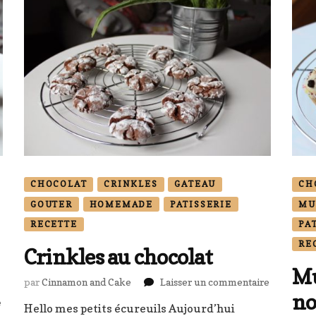
CHOCOLAT
CRINKLES
GATEAU
CH
GOUTER
HOMEMADE
PATISSERIE
MU
RECETTE
PA
RE
Crinkles au chocolat
Mu
sur
par
Cinnamon and Cake
Laisser un commentaire
no
Crinkles
sur
e
Hello mes petits écureuils Aujourd’hui
au