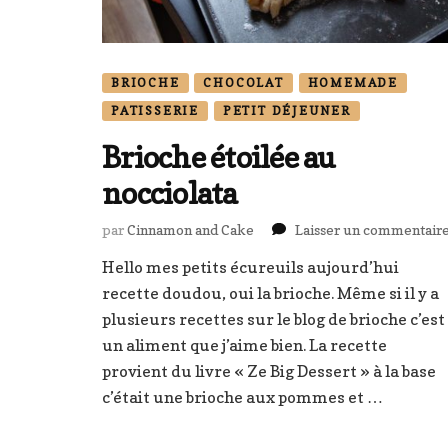
BRIOCHE
CHOCOLAT
HOMEMADE
PATISSERIE
PETIT DÉJEUNER
Brioche étoilée au
nocciolata
par
Cinnamon and Cake
Laisser un commentair
Hello mes petits écureuils aujourd’hui
recette doudou, oui la brioche. Même si il y a
plusieurs recettes sur le blog de brioche c’est
un aliment que j’aime bien. La recette
provient du livre « Ze Big Dessert » à la base
c’était une brioche aux pommes et …