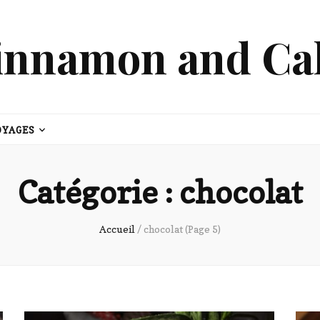
innamon and Ca
OYAGES
Catégorie :
chocolat
Accueil
/
chocolat
(Page 5)