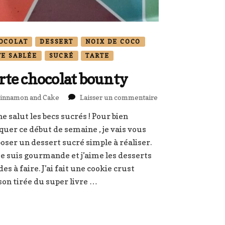
OCOLAT
DESSERT
NOIX DE COCO
TE SABLÉE
SUCRÉ
TARTE
rte chocolat bounty
sur
innamon and Cake
Laisser un commentaire
Tarte
e salut les becs sucrés ! Pour bien
chocolat
quer ce début de semaine , je vais vous
bounty
oser un dessert sucré simple à réaliser.
je suis gourmande et j’aime les desserts
des à faire. J’ai fait une cookie crust
on tirée du super livre …