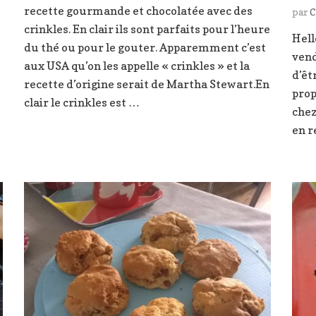
Double
recette gourmande et chocolatée avec des
chocolat
par
C
chocolate
crinkles. En clair ils sont parfaits pour l’heure
muffin
Hell
du thé ou pour le gouter. Apparemment c’est
vend
aux USA qu’on les appelle « crinkles » et la
d’êt
recette d’origine serait de Martha Stewart.En
prop
clair le crinkles est …
chez
en r