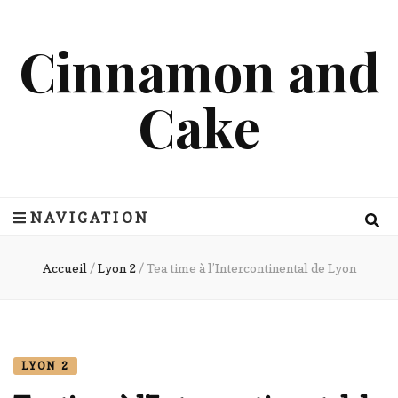
Cinnamon and
Cake
NAVIGATION
Accueil
/
Lyon 2
/
Tea time à l’Intercontinental de Lyon
LYON 2