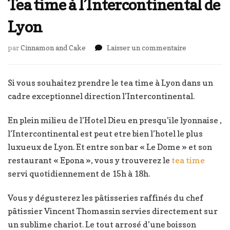
Tea time à l’Intercontinental de
Lyon
sur
par
Cinnamon and Cake
Laisser un commentaire
Tea
time
à
Si vous souhaitez prendre le tea time à Lyon dans un
l’Intercontin
cadre exceptionnel direction l’Intercontinental.
de
Lyon
En plein milieu de l’Hotel Dieu en presqu’ile lyonnaise ,
l’Intercontinental est peut etre bien l’hotel le plus
luxueux de Lyon. Et entre son bar « Le Dome » et son
restaurant « Epona », vous y trouverez le
tea time
servi quotidiennement de 15h à 18h.
Vous y dégusterez les pâtisseries raffinés du chef
pâtissier Vincent Thomassin servies directement sur
un sublime chariot. Le tout arrosé d’une boisson