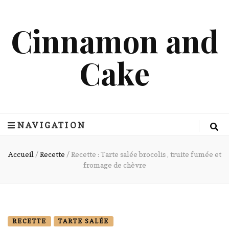
Cinnamon and
Cake
NAVIGATION
Accueil
/
Recette
/
Recette : Tarte salée brocolis , truite fumée et
fromage de chèvre
RECETTE
TARTE SALÉE