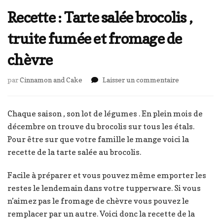
Recette : Tarte salée brocolis ,
truite fumée et fromage de
chèvre
sur
par
Cinnamon and Cake
Laisser un commentaire
Recette
:
Tarte
Chaque saison , son lot de légumes . En plein mois de
salée
décembre on trouve du brocolis sur tous les étals.
brocolis
Pour être sur que votre famille le mange voici la
,
recette de la tarte salée au brocolis.
truite
fumée
et
Facile à préparer et vous pouvez même emporter les
fromage
restes le lendemain dans votre tupperware. Si vous
de
n’aimez pas le fromage de chèvre vous pouvez le
chèvre
remplacer par un autre. Voici donc la recette de la