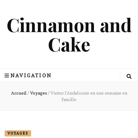
Cinnamon and
Cake
NAVIGATION
Accueil
/
Voyages
/
Visiter l’Andalousie en une semaine en
famille
VOYAGES