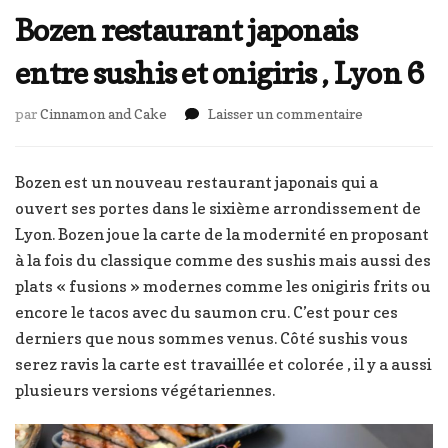
Bozen restaurant japonais
entre sushis et onigiris , Lyon 6
sur
par
Cinnamon and Cake
Laisser un commentaire
Bozen
restaurant
japonais
Bozen est un nouveau restaurant japonais qui a
entre
ouvert ses portes dans le sixième arrondissement de
sushis
Lyon. Bozen joue la carte de la modernité en proposant
et
à la fois du classique comme des sushis mais aussi des
onigiris
,
plats « fusions » modernes comme les onigiris frits ou
Lyon
encore le tacos avec du saumon cru. C’est pour ces
6
derniers que nous sommes venus. Côté sushis vous
serez ravis la carte est travaillée et colorée , il y a aussi
plusieurs versions végétariennes.