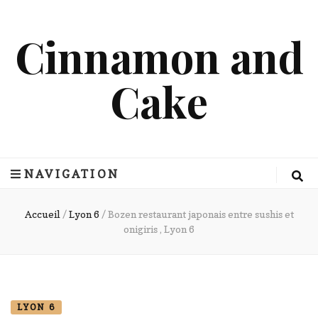
Cinnamon and
Cake
NAVIGATION
Accueil
/
Lyon 6
/
Bozen restaurant japonais entre sushis et
onigiris , Lyon 6
LYON 6