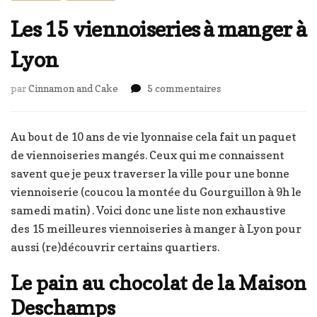
Les 15 viennoiseries à manger à
Lyon
sur
par
Cinnamon and Cake
5 commentaires
Les
15
viennoiseries
Au bout de 10 ans de vie lyonnaise cela fait un paquet
à
de viennoiseries mangés. Ceux qui me connaissent
manger
savent que je peux traverser la ville pour une bonne
à
viennoiserie (coucou la montée du Gourguillon à 9h le
Lyon
samedi matin) . Voici donc une liste non exhaustive
des 15 meilleures viennoiseries à manger à Lyon pour
aussi (re)découvrir certains quartiers.
Le pain au chocolat de la Maison
Deschamps