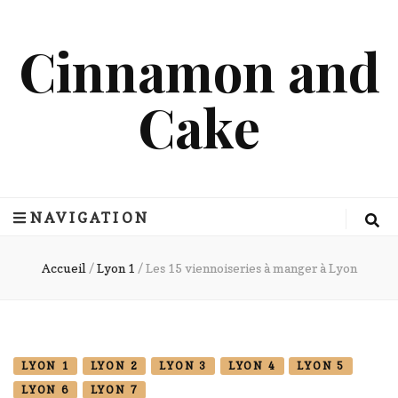
Cinnamon and
Cake
NAVIGATION
Accueil
/
Lyon 1
/
Les 15 viennoiseries à manger à Lyon
LYON 1
LYON 2
LYON 3
LYON 4
LYON 5
LYON 6
LYON 7