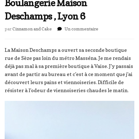
Boulangerie Maison
Deschamps , Lyon 6
sur
par
Cinnamon and Cake
Un commentaire
Boulangerie
Maison
Deschamps
La Maison Deschamps a ouvert sa seconde boutique
,
rue de Sèze pas loin du métro Masséna. Je me rendais
Lyon
déjà pas mal à sa première boutique à Vaise. J’y passais
6
avant de partir au bureau et c’est à ce moment que j’ai
découvert leurs pains et viennoiseries. Difficile de
résister à l’odeur de viennoiseries chaudes le matin.