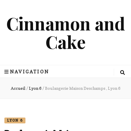
Cinnamon and
Cake
NAVIGATION
Accueil
/
Lyon 6
/
Boulangerie Maison Deschamps , Lyon 6
LYON 6